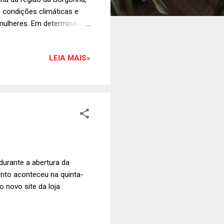
às condições climáticas e
 mulheres. Em determinados
, assumir personalidade
e da composição do
LEIA MAIS»
do Camila Podolak (foto),
hos franceses aumentou
informações:
 durante a abertura da
ento aconteceu na quinta-
 novo site da loja :