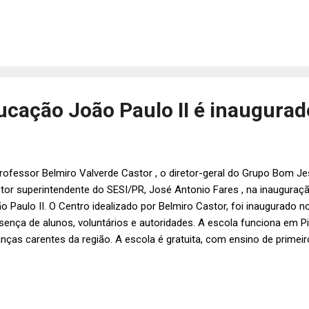
cação João Paulo II é inaugurado
rofessor Belmiro Valverde Castor , o diretor-geral do Grupo Bom Jes
etor superintendente do SESI/PR, José Antonio Fares , na inaugura
o Paulo II. O Centro idealizado por Belmiro Castor, foi inaugurado 
sença de alunos, voluntários e autoridades. A escola funciona em Pi
anças carentes da região. A escola é gratuita, com ensino de prime
ipe Pinheiro.