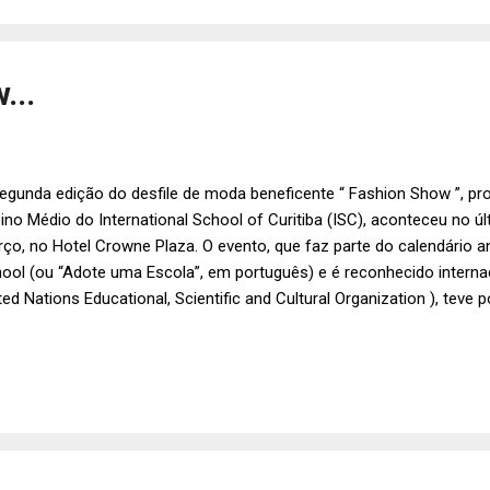
...
egunda edição do desfile de moda beneficente “ Fashion Show ”, p
ino Médio do International School of Curitiba (ISC), aconteceu no ú
ço, no Hotel Crowne Plaza. O evento, que faz parte do calendário a
ool (ou “Adote uma Escola”, em português) e é reconhecido intern
ted Nations Educational, Scientific and Cultural Organization ), teve 
dos para a comunidade carente de Ilha Rasa, na região de Guaraque
fessoras do International School of Curitiba , Elizabeth Mello , Ana R
ata Otsuka que subiram à passarela beneficente em prol da comunid
ião de Guaraqueçaba (PR). Foto: Symone Magalhães.