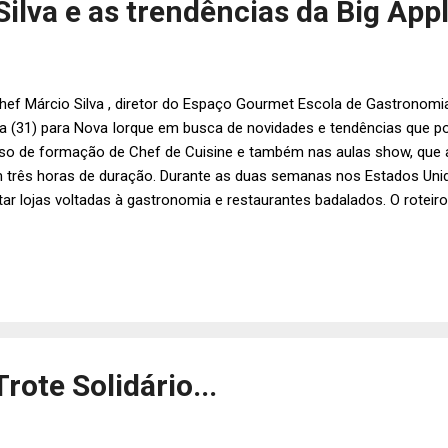
ilva e as trendências da Big Appl
hef Márcio Silva , diretor do Espaço Gourmet Escola de Gastronomi
ra (31) para Nova Iorque em busca de novidades e tendências que p
so de formação de Chef de Cuisine e também nas aulas show, que
 três horas de duração. Durante as duas semanas nos Estados Unid
itar lojas voltadas à gastronomia e restaurantes badalados. O rote
sos na área. Já confirmou presença em aulas do Culinary Institute o
ulgação.
ote Solidário...