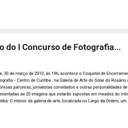
 do I Concurso de Fotografia...
e, 30 de março de 2010, às 19h, acontece o Coquetel de Encerrame
ografia - Centro de Curitiba , na Galeria de Arte do Solar do Rosári
resas parceiras, jornalistas convidados e outras personalidades de 
esentadas as 20 imagens que estarão expostas em meados do mês 
itiba. O interior da galeria de arte, localizada no Largo da Ordem, u
aná, será ambientado pela ZAF Produções e Eventos. Em meio às obr
trôs e flores especiais. A gastronomia levará a assinatura de Sabri
es finos harmonizados com os elegantes espumantes da Vinícola S