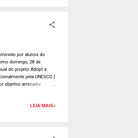
romovido por alunos do
ltimo domingo, 28 de
nual do projeto Adopt a
acionalmente pela UNESCO (
por objetivo arrecadar
çaba (PR). Na foto, as
ocha , Bertille Koehler e
LEIA MAIS»
ade de Ilha Rasa, na