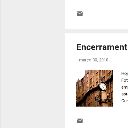
Encerramento
-
março 30, 2010
Hoj
Fot
emp
apr
Cur
Par
bis
doc