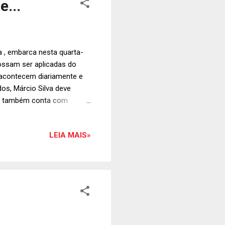
e...
a , embarca nesta quarta-
ossam ser aplicadas do
 acontecem diariamente e
os, Márcio Silva deve
iro também conta com
f America (CIA). Foto:
LEIA MAIS»