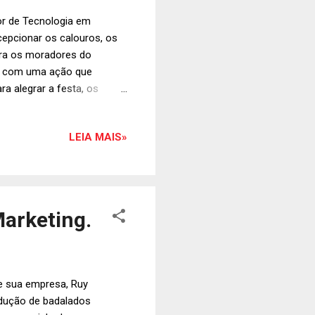
ior de Tecnologia em
ecepcionar os calouros, os
para os moradores do
os com uma ação que
ra alegrar a festa, os
ue receberão a visita do
LEIA MAIS»
arketing.
de sua empresa, Ruy
odução de badalados