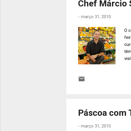
Chef Márcio S
-
março 31, 2010
O c
fei
cur
têm
vis
cur
Div
Páscoa com Tr
-
março 31, 2010