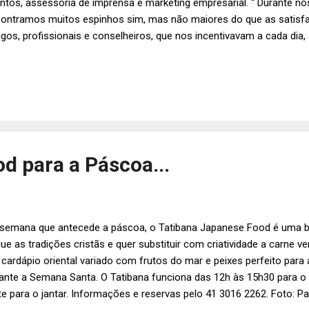
ntos, assessoria de imprensa e marketing empresarial. “ Durante 
ontramos muitos espinhos sim, mas não maiores do que as satisf
gos, profissionais e conselheiros, que nos incentivavam a cada di
a árdua e diária. A todos o nosso muito obrigado, na certeza que c
tos e muitos anos !”, agradece Ruy. Foto: Divulgação.
d para a Páscoa...
semana que antecede a páscoa, o Tatibana Japanese Food é uma 
ue as tradições cristãs e quer substituir com criatividade a carne 
cardápio oriental variado com frutos do mar e peixes perfeito para 
ante a Semana Santa. O Tatibana funciona das 12h às 15h30 para o
te para o jantar. Informações e reservas pelo 41 3016 2262. Foto: Pa