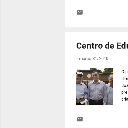
Centro de Edu
-
março 31, 2010
O p
dir
Joã
pre
cri
Fel