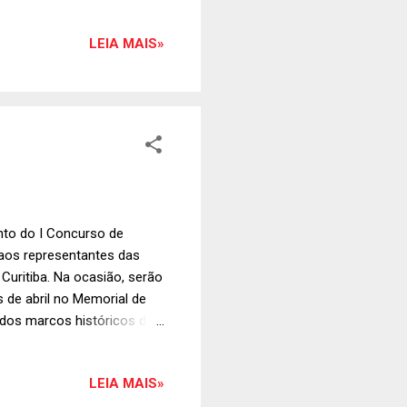
LEIA MAIS»
nto do I Concurso de
o aos representantes das
Curitiba. Na ocasião, serão
de abril no Memorial de
m dos marcos históricos do
as do local estarão pufs ,
na Toscano, que terá seus
LEIA MAIS»
alton. Para completar o