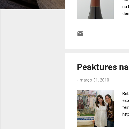
na 
dem
vin
ext
Cha
som
con
htt
Peaktures na
-
março 31, 2010
Beb
exp
fei
htt