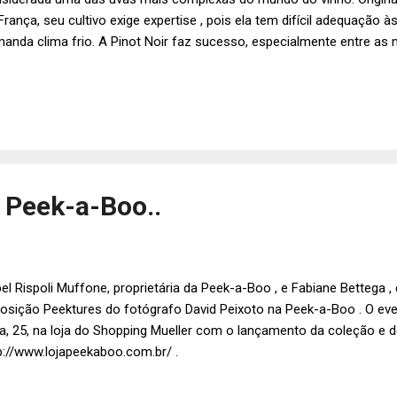
França, seu cultivo exige expertise , pois ela tem difícil adequação 
anda clima frio. A Pinot Noir faz sucesso, especialmente entre as
hos, ela pode expressar-se ligeiramente doce e perfumada ou, ainda
remamente encorpada e elegante. A uva também é parte important
mpagne, outra bebida muito apreciada pelo público feminino. Segun
mellier da importadora Porto a Porto, em 2009, o consumo de vin
sideravelmente, em função do ano da França no Brasil. Para mais 
p://www.portoaporto.com.br/ e http://www.casaflora.com.br/ .
 Peek-a-Boo..
el Rispoli Muffone, proprietária da Peek-a-Boo , e Fabiane Bettega ,
osição Peektures do fotógrafo David Peixoto na Peek-a-Boo . O ev
ra, 25, na loja do Shopping Mueller com o lançamento da coleção e do
p://www.lojapeekaboo.com.br/ .