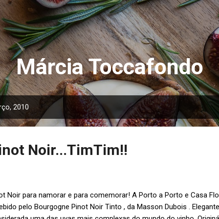
Pular para o conteúdo principal
Márcia Toccafondo
ço, 2010
not Noir...TimTim!!
ot Noir para namorar e para comemorar! A Porto a Porto e Casa 
ebido pelo Bourgogne Pinot Noir Tinto , da Masson Dubois . Elegante 
siderada uma das uvas mais complexas do mundo do vinho. Originár