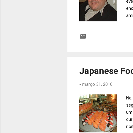
eve
enc
ami
lut
mui
Japanese Foo
-
março 31, 2010
Na 
seg
um 
dur
noi