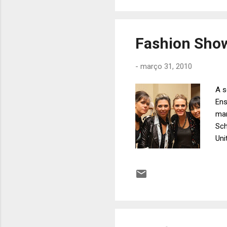
Fashion Show
-
março 31, 2010
A s
Ens
mar
Sch
Uni
fun
pro
Ren
reg