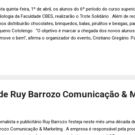
ta quinta-feira, 1º de abril, os alunos do 6º período do curso super
iologia da Faculdade CBES, realizarão o Trote Solidário . Além de r
nos distribuirão chocolates, brinquedos, balas, pirulitos e bexigas, 
ueno Cotolengo . “O objetivo é marcar a chegada dos novos alun
move o bem”, afirma o organizador do evento, Cristiano Gregário. Pa
udantes também farão brincadeiras e pinturas com os moradores, q
lhinho da Páscoa. Foto: Márcia Toccafondo.
de Ruy Barrozo Comunicação & M
ornalista e publicitário Ruy Barrozo festeja neste mês uma década 
rozo Comunicação & Marketing . A empresa é responsável pela pr