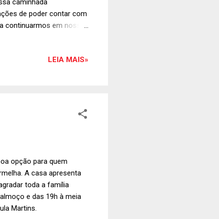
nossa caminhada
ações de poder contar com
a, a continuarmos em nossa
aminharemos juntos por
LEIA MAIS»
boa opção para quem
vermelha. A casa apresenta
agradar toda a família
 almoço e das 19h à meia
ula Martins.