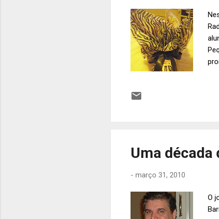
Nes
Rad
alu
Peq
pro
est
Coe
Uma década 
-
março 31, 2010
O j
Bar