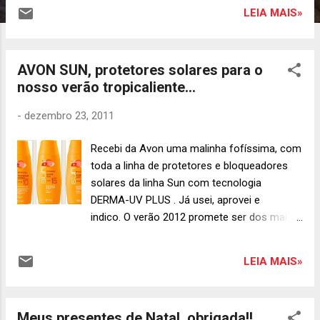
LEIA MAIS»
AVON SUN, protetores solares para o
nosso verão tropicaliente...
-
dezembro 23, 2011
Recebi da Avon uma malinha fofíssima, com
toda a linha de protetores e bloqueadores
solares da linha Sun com tecnologia
DERMA-UV PLUS . Já usei, aprovei e
indico. O verão 2012 promete ser dos mais
quentes neste nosso país tropical, e nada
melhor do que se proteger dos raios
LEIA MAIS»
ofensivos do sol usando protetores e
bloqueadores solares Avon Sun ,
dermatologicamente testados e aprovados.
Meus presentes de Natal, obrigada!!