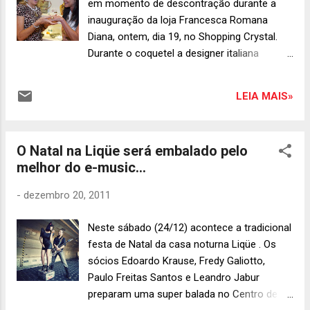
em momento de descontração durante a
inauguração da loja Francesca Romana
Diana, ontem, dia 19, no Shopping Crystal.
Durante o coquetel a designer italiana
apresentou as embaixadoras da marca em
Curitiba: Mariana Demeterco Lucchesi e
LEIA MAIS»
Michelle Jacomel. “ Escolhemos a dedo
duas meninas jovens, descoladas e que são
a cara da Francesca Romana Diana. Além de
O Natal na Liqüe será embalado pelo
que irão nos representar muito bem na
melhor do e-music...
cidade ,” finalizou. Foto de Diego Pisante.
-
dezembro 20, 2011
Neste sábado (24/12) acontece a tradicional
festa de Natal da casa noturna Liqüe . Os
sócios Edoardo Krause, Fredy Galiotto,
Paulo Freitas Santos e Leandro Jabur
preparam uma super balada no Centro de