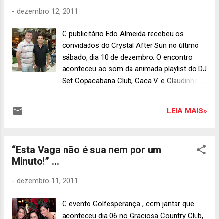
Foto: Reprodução.
-
dezembro 12, 2011
O publicitário Edo Almeida recebeu os
convidados do Crystal After Sun no último
sábado, dia 10 de dezembro. O encontro
aconteceu ao som da animada playlist do DJ
Set Copacabana Club, Caca V. e Claudinha
Bukowski – vocalista e baterista da banda
Curitiba que abriu o show de Britney Spears.
LEIA MAIS»
Elas dividiram as picapes com o DJ Dedi
Buschle. No próximo sábado, o último desta
temporada de eventos, dia 17 de dezembro,
“Esta Vaga não é sua nem por um
quem será o anfitrião é Eliseu Portugal ao
Minuto!” ...
som de Dani Maistrovicz, a partir das 16h.
Fotos: Kraw Penas. Carlos Eduardo Canto e
-
dezembro 11, 2011
Virgílio Moreira Filho Marcia Almeida ,
Marcos Slaviero e Nery Malucelli A vocalista
O evento Golfesperança , com jantar que
do Cobacabana Club, Camila Cornelsen
aconteceu dia 06 no Graciosa Country Club,