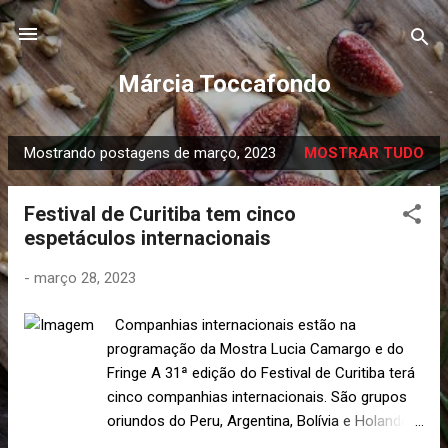
Pular para o conteúdo principal
Márcia Toccafondo
Mostrando postagens de março, 2023
MOSTRAR TUDO
P
o
Festival de Curitiba tem cinco
s
espetáculos internacionais
t
a
-
março 28, 2023
g
e
Companhias internacionais estão na
n
programação da Mostra Lucia Camargo e do
s
Fringe A 31ª edição do Festival de Curitiba terá
cinco companhias internacionais. São grupos
oriundos do Peru, Argentina, Bolívia e Holanda
que estarão presentes na Mostra Lucia