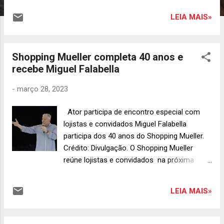
Camargo e no Fringe. A abertura do Festival
LEIA MAIS»
terá justamente uma atração internacional.
Hamlet, do Teatro La Plaza, do Peru, trará a
montagem do clássico de Shakespeare com
Shopping Mueller completa 40 anos e
atores com Síndrome de Down. A
recebe Miguel Falabella
apresentação acontece no dia 28, no Teatro
Guaíra. Hamlet abrirá o Festival de Curitiba
-
março 28, 2023
Ainda na mostra Lucia Camargo, “Square/
Praça” tem no elenco atores brasileiros e
Ator participa de encontro especial com
holandeses. O espetáculo será apresentado na
lojistas e convidados Miguel Falabella
Praça Santos Andrade, gratuitamente. “Square”
participa dos 40 anos do Shopping Mueller.
é uma explosão sonora, rítmica e sensorial. No
Crédito: Divulgação. O Shopping Mueller
espetáculo, a praça não é apenas local de
reúne lojistas e convidados na próxima
apresentação, é o cenário de discussões sobre
quarta-feira (29) para um evento que
conceitos e acontecimentos do lugar. Sessões
marca o início da celebração pelos seus 40
nos dias 30 e 31 de março e 1° de abril, às 16h,
LEIA MAIS»
anos. O ator, escritor e diretor teatral Miguel
na Praça Santos Andrade. Square te...
Falabella é o convidado especial do
encontro e vai apresentar a palestra “Viver e