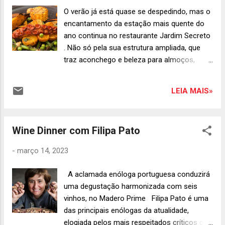
80 (Herbert Vianna/Bi Ribeiro), “Yolanda” do
O verão já está quase se despedindo, mas o
compositor cubano Pablo Milanés e "Mulher
encantamento da estação mais quente do
Barriguda", do primeiro álbum dos Secos e
ano continua no restaurante Jardim Secreto
Molhados, de 1973 (Solano Trindade/João
. Não só pela sua estrutura ampliada, que
Ricardo). Estas são algumas das músicas
traz aconchego e beleza para almoços,
escolhidas por Ney. A banda afiada é a
jantares e eventos ao ar livre, mas também
mesma que o acompanha nos últimos anos,
pelas novas propostas gastronômicas que a
reunindo Sacha Amback (direção musical e
LEIA MAIS»
casa, localizada no Batel, lança neste mês.
teclado), Marcos Suzano e Felipe Ro...
Duas novidades passam a integrar as
opções deliciosas do Jardim no mês de
Wine Dinner com Filipa Pato
março. A primeira delas é o Passeio pelo
Jardim, um menu degustação exclusivo para
-
março 14, 2023
as noites de sábado. Nele, os queridinhos do
cardápio do restaurante surgem numa
A aclamada enóloga portuguesa conduzirá
sequência surpreendente. Tudo começa
uma degustação harmonizada com seis
com um trio de entradas que traz dadinho
vinhos, no Madero Prime Filipa Pato é uma
de tapioca com geleia de tomate rasteiro e
das principais enólogas da atualidade,
manjericão, além do finger food de siri
elogiada pelos mais respeitados críticos de