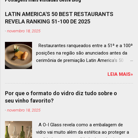
LATIN AMERICA'S 50 BEST RESTAURANTS
REVELA RANKING 51-100 DE 2025
-
novembro 18, 2025
Restaurantes ranqueados entre a 51ª e a 100ª
posições na região são anunciados antes da
cerimônia de premiação Latin America’s 50
Best Restaurants 2025 , que acontecerá dia 2
LEIA MAIS»
de dezembro em Antígua, Guatemala
Prato do Origem, o brasileiro mais
bem ranqueado na lista estendida O Latin
Por que o formato do vidro diz tudo sobre o
America’s 50 Best Restaurants anunciou hoje a
seu vinho favorito?
lista estendida de estabelecimentos
-
novembro 18, 2025
ranqueados nas posições No.51 a No.100,em
celebração ao panorama vibrante e
A O-I Glass revela como a embalagem de
diversificado da gastronomia de toda a região.
vidro vai muito além da estética ao proteger a
A lista expandida demonstra o empenho da