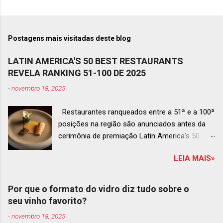
Postagens mais visitadas deste blog
LATIN AMERICA'S 50 BEST RESTAURANTS
REVELA RANKING 51-100 DE 2025
-
novembro 18, 2025
Restaurantes ranqueados entre a 51ª e a 100ª
posições na região são anunciados antes da
cerimônia de premiação Latin America’s 50
Best Restaurants 2025 , que acontecerá dia 2
LEIA MAIS»
de dezembro em Antígua, Guatemala
Prato do Origem, o brasileiro mais
bem ranqueado na lista estendida O Latin
Por que o formato do vidro diz tudo sobre o
America’s 50 Best Restaurants anunciou hoje a
seu vinho favorito?
lista estendida de estabelecimentos
-
novembro 18, 2025
ranqueados nas posições No.51 a No.100,em