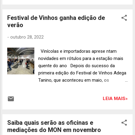
das importadora...
acontecerá na próxima terça-feira , dia 1º
de novembro , das 18h às 23h , público
Festival de Vinhos ganha edição de
geral e especialistas terão a oportunidade de
verão
degustar mais de 130 rótulos de vinhos e
participar de masterclasses especiais. O
-
outubro 28, 2022
Wine Road Show terá preço fixo de R$250
por pessoa ou R$380 para duas pessoas,
Vinícolas e importadoras aprese ntam
incluso degustação dos rótulos à vontade,
novidades em rótulos para a estação mais
contemplando opções de vinho tinto,
quente do ano Depois do sucesso da
branco, rosé e espumantes, sendo R$50 de
primeira edição do Festival de Vinhos Adega
caschback para compra dos rótulos
Tanino, que aconteceu em maio, os
disponíveis. Serão mais de 30 produtores,
empresários Adriana e Alexandre Drinko
importadores e distribuidores presentes,
anunciam a edição de verão para dias 04 e
entre eles All Wine, Manz, Porto a Porto,
LEIA MAIS»
05 de novembro . O evento será no Mercado
Lasino, RAR, Miolo, Giava, Casa Valduga e
Municipal Capão Raso onde é uma das lojas
Cantu. Para harmonizar, será di...
da rede que também tem unidade em São
Saiba quais serão as oficinas e
José dos Pinhais. A curadoria de rótulos
mediações do MON em novembro
está impecável e vai oferecer ao público um