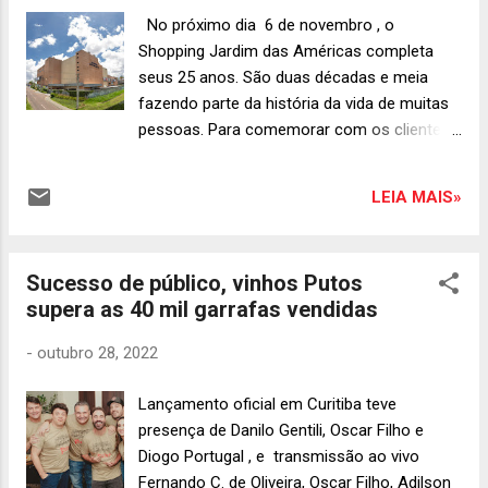
a casa ainda tem seu Open Wine, com
No próximo dia 6 de novembro , o
vinhos servidos à vontade das 18h às 22h .
Shopping Jardim das Américas completa
O preço é de R$ 79 por pessoa. No sábado
seus 25 anos. São duas décadas e meia
não há mais Open Wine. Reservas podem
fazendo parte da história da vida de muitas
ser feitas pelo WhatsApp (41) 99759-6000 .
pessoas. Para comemorar com os clientes
O valor de entrada é de R$15 (segunda a
esta importante data, o empreendimento
quinta) e R$20 (sábados, domingos e
promove no dia 05 de novembro um
feriados). Confira a programação completa
LEIA MAIS»
sábado comemorativo em alusão à data,
da semana no Sheridan´s: Segunda-feira
com atrações musicais e infantis gratuitas,
(31/10): Lenhadores da Antárt...
brindes e muita alegria. Afinal, todo
Sucesso de público, vinhos Putos
aniversário merece uma comemoração,
supera as 40 mil garrafas vendidas
mas 25 anos são ainda mais especiais. De
um pequeno centro comercial, no início da
-
outubro 28, 2022
sua história, o empreendimento passou a
ser um completo Shopping Center na região
Lançamento oficial em Curitiba teve
leste de Curitiba, por onde circulam
presença de Danilo Gentili, Oscar Filho e
aproximadamente 450 mil pessoas todos os
Diogo Portugal , e transmissão ao vivo
meses. Localizado no bairro Jardim das
Fernando C. de Oliveira, Oscar Filho, Adilson