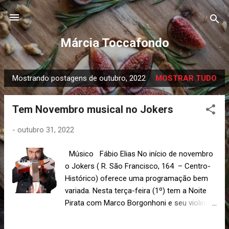
Pular para o conteúdo principal
Márcia Toccafondo
Mostrando postagens de outubro, 2022
MOSTRAR TUDO
P
o
Tem Novembro musical no Jokers
s
t
-
outubro 31, 2022
a
g
Músico Fábio Elias No início de novembro
e
o Jokers ( R. São Francisco, 164 – Centro-
n
Histórico) oferece uma programação bem
s
variada. Nesta terça-feira (1º) tem a Noite
Pirata com Marco Borgonhoni e seu violino
corneta acompanhado por Daniel Doria.
Quarta a casa está fechada pelo feriado de