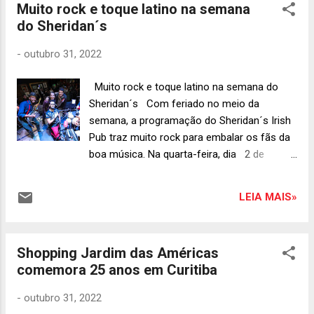
Muito rock e toque latino na semana
Aurora Crédito : Eduardo Benini
do Sheridan´s
Vem do país reconhecido como a terra do
Tannat na América do Sul o respaldo aos
-
outubro 31, 2022
vinhos desta variedade elaborados pela
Vinícola Aurora . A empresa brasileira que
Muito rock e toque latino na semana do
lidera o ranking de premiações em
Sheridan´s Com feriado no meio da
concursos reconhecidos pela Organização
semana, a programação do Sheridan´s Irish
Internacional da Vinha e do Vinho (OIV)
Pub traz muito rock para embalar os fãs da
acaba de conquistar mais cinco medalhas
boa música. Na quarta-feira, dia 2 de
de ouro. Trata-se do concurso internacional
novembro , a casa entra no clima do Dia de
Tannat al Mundo Terruño de Oro ,
Los Muertos, festa tradicional mexicana que
organizado pela Associação de Enólogos do
LEIA MAIS»
toma conta do Taco El Pancho, bar irmão e
Uruguai. Dos cinco ...
vizinho, com um show de rock latino. O
público também pode aproveitar a
Shopping Jardim das Américas
promoção de Happy Hour, que traz
comemora 25 anos em Curitiba
descontos em pratos e bebidas
selecionados de segunda a sexta-feira, das
-
outubro 31, 2022
18h às 19h30 . Já de segunda a sexta-feira,