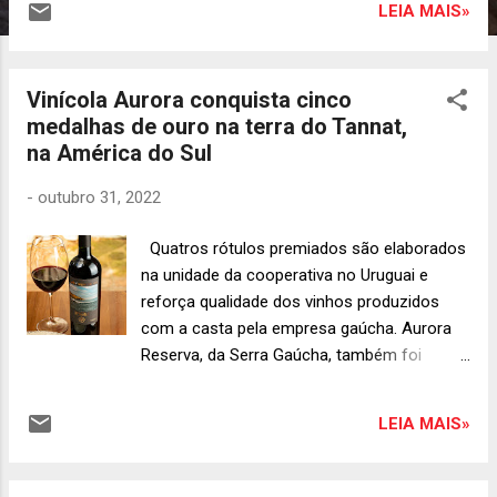
LEIA MAIS»
Finados. Na quinta-feira (3) é a vez do
músico Fábio Elias (Relespública) apresentar
um show solo com suas músicas e
Vinícola Aurora conquista cinco
clássicos do rock . Na sexta-feira (4) tem
medalhas de ouro na terra do Tannat,
muito rock como duo Live Transmission.
na América do Sul
Fechando a semana, no sábado a banda 777
faz um tributo a Rolling Stones na Stone
-
outubro 31, 2022
Party. Conhecida por abrigar vários gêneros
musicais – a tradicional casa noturna de
Quatros rótulos premiados são elaborados
Curitiba comemora este ano 21 anos de
na unidade da cooperativa no Uruguai e
atividade, e apresenta uma variedade de
reforça qualidade dos vinhos produzidos
atrações tanto no salão principal quanto no
com a casta pela empresa gaúcha. Aurora
seu palco principal. Os lugares são limitados,
Reserva, da Serra Gaúcha, também foi
com reservas antecipadas pelo telefone
agraciado e vinícola chegou à marca de 814
(41) 3324-2351 . A abertura do Jokers é às
medalhas em concursos nacionais e
18h , de segunda a sexta-feira, e às 21h ...
LEIA MAIS»
internacionais Olas Y Vientos 2020 é um dos
quatro vinhos premiados que são
elaborados na unidade uruguaia da Vinícola