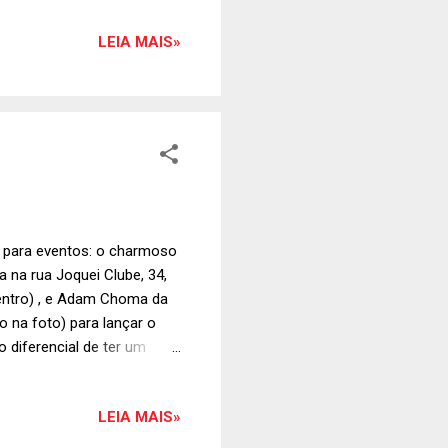
rão , Midori Borman e Ana
LEIA MAIS»
Sperandio.
al para eventos: o charmoso
 na rua Joquei Clube, 34,
entro) , e Adam Choma da
o na foto) para lançar o
 diferencial de ter um
na parte de baixo do salão
 um aconchegante lounge.
LEIA MAIS»