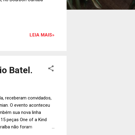
LEIA MAIS»
o Batel.
la, receberam convidados,
tanian. O evento aconteceu
também sua nova linha
15 peças One of a Kind
araíba não foram
, durante o evento em