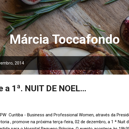
Pular para o conteúdo principal
Márcia Toccafondo
vembro, 2014
 a 1ª. NUIT DE NOEL…
PW Curitiba - Business and Professional Women, através da Preside
etoria , promove na próxima terça-feira, 02 de dezembro, a 1 ª Nuit 
ertida para o Hospital Pequeno Príncipe. O evento acontece às 19h3