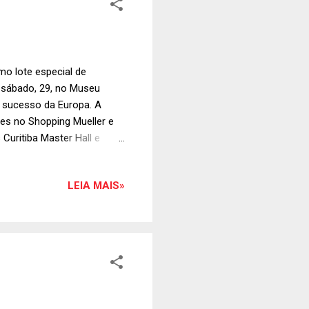
imo lote especial de
o sábado, 29, no Museu
 sucesso da Europa. A
es no Shopping Mueller e
 Curitiba Master Hall e
oo.gl/wO4idK. A altíssima
oucos dias depois esse
LEIA MAIS»
 dupla brasileira no TOP 100
 nomes muito conceituados
estaca por colorir seus