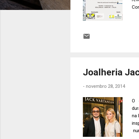
Con
Joalheria Jac
-
novembro 28, 2014
O d
dur
na 
ins
num
eco