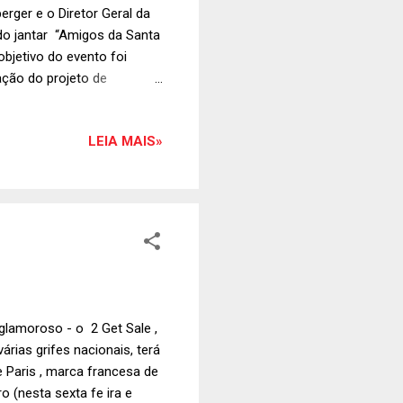
rger e o Diretor Geral da
 do jantar “Amigos da Santa
bjetivo do evento foi
ção do projeto de
realizadas em 2014. Foto:
LEIA MAIS»
glamoroso - o 2 Get Sale ,
rias grifes nacionais, terá
 Paris , marca francesa de
o (nesta sexta fe ira e