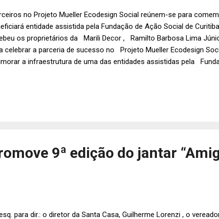
rceiros no Projeto Mueller Ecodesign Social reúnem-se para comemor
eficiará entidade assistida pela Fundação de Ação Social de Curiti
ebeu os proprietários da Marili Decor , Ramilto Barbosa Lima Júnior
a celebrar a parceria de sucesso no Projeto Mueller Ecodesign Socia
imorar a infraestrutura de uma das entidades assistidas pela Fund
itiba (FAS). Na foto do Estúdio Nenad Legenda da foto: A gerente
ller, Melissa Barbosa ; e os proprietários da Marili Decor, Ramilto B
pieri Flores .
romove 9ª edição do jantar “Ami
esq. para dir.: o diretor da Santa Casa, Guilherme Lorenzi , o vereado