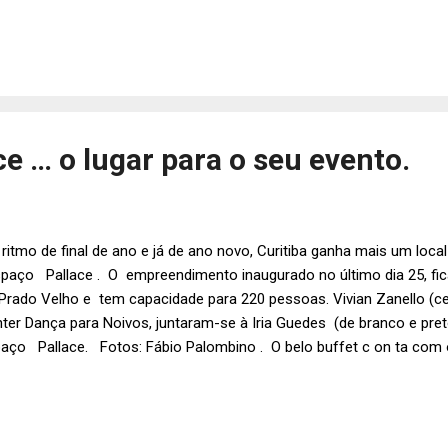
itiba. Fotos: Diego Pisante. Andressa Malucelli , Martina Reichert Ab
udia Michelin . Francis Meister, Marcia Malucelli e Mariana Malucelli 
e … o lugar para o seu evento.
ritmo de final de ano e já de ano novo, Curitiba ganha mais um loc
aço Pallace . O empreendimento inaugurado no último dia 25, fica
Prado Velho e tem capacidade para 220 pessoas. Vivian Zanello (c
ter Dança para Noivos, juntaram-se à Iria Guedes (de branco e pret
aço Pallace. Fotos: Fábio Palombino . O belo buffet c on ta com o
anino amplo - estrategicamente projetado para ver o que se passa 
nde será possível estruturar pista de dança, local para bartender e