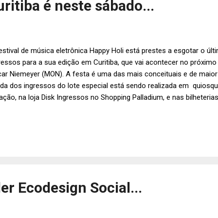
ritiba é neste sábado...
estival de música eletrônica Happy Holi está prestes a esgotar o últ
ressos para a sua edição em Curitiba, que vai acontecer no próxim
ar Niemeyer (MON). A festa é uma das mais conceituais e de maior
da dos ingressos do lote especial está sendo realizada em quiosqu
ação, na loja Disk Ingressos no Shopping Palladium, e nas bilheterias
tro Positivo. Também é possível comprar online, pelo link: http://g
cura de ingressos levou ao esgotamento em menos de um mês, e p
o lote é liberado. O festival conta em seu line-up com Felguk (única
Revista DJ MAG), DJ Alok, Lyopak, Rodrigo Vieira e DJ Tom, todos
cena. Inspirado no festival indiano de primavera, o Happy Holi se d
icipante...
er Ecodesign Social...