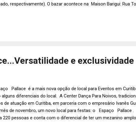
ado, respectivamente). O bazar acontece na Maison Barigui: Rua To
6 – Santo Inácio. Horário: Sexta-feira – 12:00 às 22:00. Sábado – 
ticipantes : A Casa-Que-Brilha; Alexandre de Paris; Bárbara Bianch
tique; BeeGee Store; 4&11 Boutique; Buffet Marzia Lorenzetti; Marc
re, Dottie; Espaço Zazzu; Gabriela Brasil; Gallerist; Gourmella; Gi
e...
e...Versatilidade e exclusividade
aço Pallace é a mais nova opção de local para Eventos em Curitib
 alguns diferenciais do local. A Center Dança Para Noivos, tradici
s de atuação em Curitiba, em parceria com o empresário Ivanês Gued
mês de novembro, um novo local para festas: o Espaço Pallace . 
a 220 pessoas e conta com o diferencial de ter um mezanino amplo
ruturar pista de dança, local para bartender e um aconchegante lou
rategicamente projetado para que seja possível acompanhar tudo 