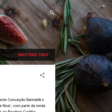
MOSTRAR TUDO
nte Conceição Barindelli e
de Noel , com parte da renda
0, no Bourbon Curitiba