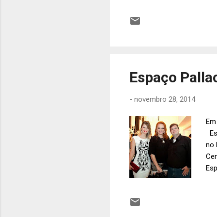
Cur
Cla
Espaço Pallac
-
novembro 28, 2014
Em 
Esp
no 
Cen
Esp
mez
- o