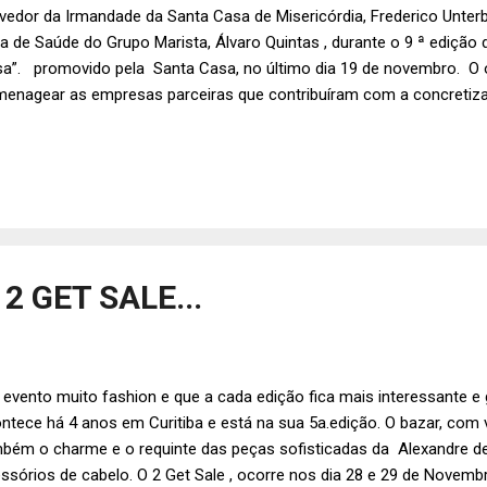
vedor da Irmandade da Santa Casa de Misericórdia, Frederico Unterbe
a de Saúde do Grupo Marista, Álvaro Quintas , durante o 9 ª edição
a”. promovido pela Santa Casa, no último dia 19 de novembro. O o
enagear as empresas parceiras que contribuíram com a concretiza
tauração do primeiro hospital da capital e comemorar as parcerias 
io Covello.
 2 GET SALE...
evento muito fashion e que a cada edição fica mais interessante e 
ntece há 4 anos em Curitiba e está na sua 5a.edição. O bazar, com vá
bém o charme e o requinte das peças sofisticadas da Alexandre de
ssórios de cabelo. O 2 Get Sale , ocorre nos dia 28 e 29 de Novembr