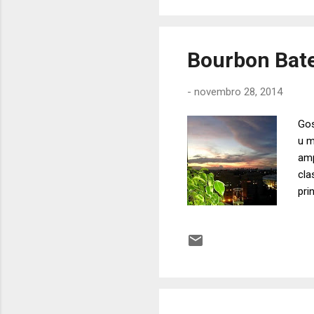
Bourbon Bate
-
novembro 28, 2014
Gos
u m
amp
cla
pri
Toc
Gui
As 
Roi
per
no 