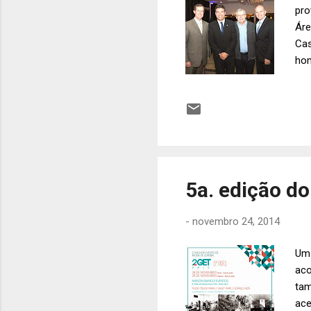
pro
Áre
Cas
hom
res
Júl
5a. edição do
-
novembro 24, 2014
Um 
aco
tam
ace