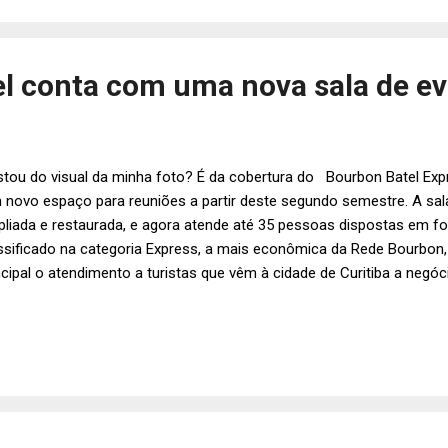
l conta com uma nova sala de eve
tou do visual da minha foto? É da cobertura do Bourbon Batel Ex
 novo espaço para reuniões a partir deste segundo semestre. A sal
liada e restaurada, e agora atende até 35 pessoas dispostas em for
ssificado na categoria Express, a mais econômica da Rede Bourbon,
ncipal o atendimento a turistas que vêm à cidade de Curitiba a negóc
cafondo. Márcia Toccafondo , Marcio Nogueira , gerente regional 
marães ., durante a apresentação do espaço para pequenos eventos
belas e competentes gerentes da Rede Bourbon: Haline Paniagua , 
ek . O novíssimo espaço conta agora com piso vinílico, dois janelões
mitem a entrada de luz natural e deixam o ambiente mais aconchegan
último andar da ...