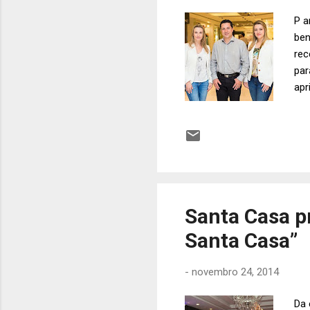
P a
ben
rec
par
apr
Cur
Mue
Zam
Santa Casa p
Santa Casa”
-
novembro 24, 2014
Da 