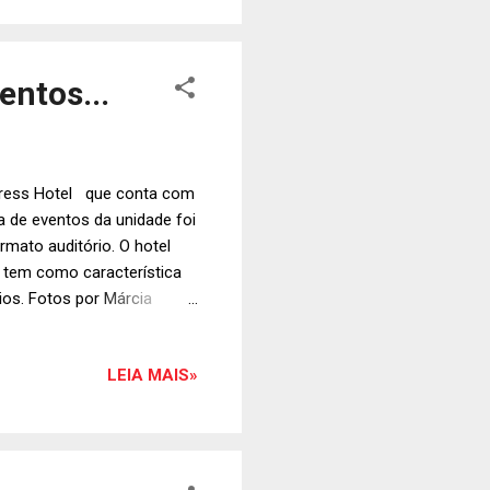
ntos...
press Hotel que conta com
a de eventos da unidade foi
mato auditório. O hotel
 tem como característica
ios. Fotos por Márcia
de vendas Bourbon e Marian
, palestras, conferencias…
LEIA MAIS»
Alessandra Monteiro e Rose
 e porta de vidro que
te e tranquilo. Localizado