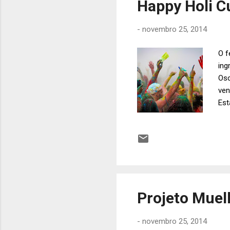
Happy Holi Cu
-
novembro 25, 2014
O f
ing
Osc
ven
Est
Tea
pro
nov
da 
na 
part
Projeto Muell
-
novembro 25, 2014