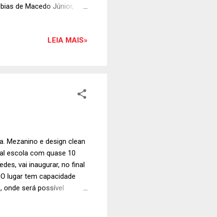
bias de Macedo Júnior,
10:00 às 20:00. Marcas
i Acessórios; Beach
LEIA MAIS»
eli Camargo; Cris Ribas
ovanna Tavares; Gringa´s
a. Mezanino e design clean
onal escola com quase 10
es, vai inaugurar, no final
O lugar tem capacidade
, onde será possível
nge. O mezanino foi
que está acontecendo na