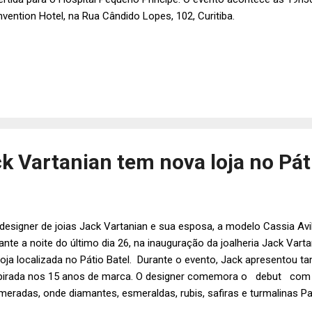
vention Hotel, na Rua Cândido Lopes, 102, Curitiba.
k Vartanian tem nova loja no Páti
esigner de joias Jack Vartanian e sua esposa, a modelo Cassia Avi
ante a noite do último dia 26, na inauguração da joalheria Jack Var
loja localizada no Pátio Batel. Durante o evento, Jack apresentou 
pirada nos 15 anos de marca. O designer comemora o debut com 
eradas, onde diamantes, esmeraldas, rubis, safiras e turmalinas P
nomizadas. Na foto acima, Jack Vartanian com Mariana Demeterco 