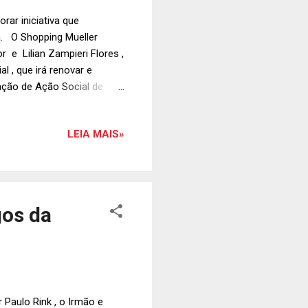
ar iniciativa que
ba. O Shopping Mueller
 e Lilian Zampieri Flores ,
l , que irá renovar e
ação de Ação Social de
 de Marketing do Shopping
arbosa Lima Jr . e Lilian
LEIA MAIS»
gos da
r Paulo Rink , o Irmão e