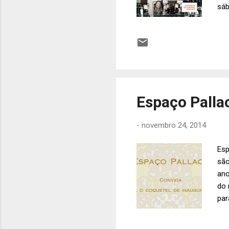
sáb
103
par
Bou
Sto
Stor
Espaço Pallac
-
novembro 24, 2014
Esp
são
ano
do 
par
est
est