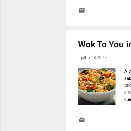
log
col
ref
ree
"ca
Wok To You i
-
julho 28, 2017
A W
sab
Sho
dif
que
car
tal
leg
sho