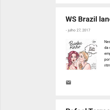
pro
You
WS Brazil la
-
julho 27, 2017
Nes
da 
emp
por
rit
pro
Ten
bai
www