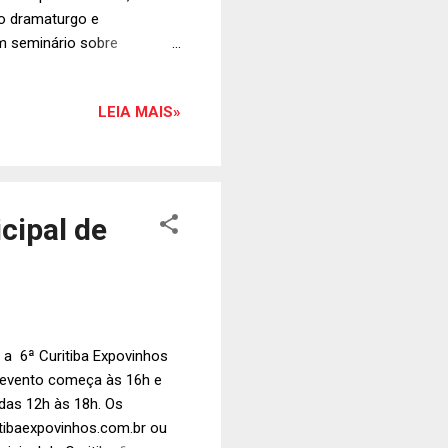
 o dramaturgo e
um seminário sobre
a Tezza, realizará uma
ramação do Centro de
LEIA MAIS»
maturgo Antônio Rogério
na Rosa Tezza (esq.). Foto:
cipal de
 a 6ª Curitiba Expovinhos
o evento começa às 16h e
 das 12h às 18h. Os
itibaexpovinhos.com.br ou