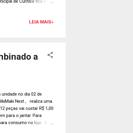
ipal de Curitiba fica na
764.
LEIA MAIS»
mbinado a
 unidade no dia 02 de
ikiMaki Next , realiza uma
2 peças vai custar R$ 1,00
m para o jantar. Para
 para consumo na loja. A
 vão desde a mudança da