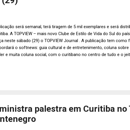
 (29)
licação será semanal, terá tiragem de 5 mil exemplares e será distri
itiba. A TOPVIEW – mais novo Clube de Estilo de Vida do Sul do paí
ça neste sábado (29) o TOPVIEW Journal . A publicação tem como f
bordará o softnews: guia cultural e de entretenimento, coluna sobre
er e muita coluna social, com o curitibano no centro de tudo e o j
 o público - que gosta de jornal impresso - todo o final de sema
iodicidade semanal, sempre aos sábados, com distribuição gratuita 
locais de grande circulação do público-alvo, como padarias, academi
ppings, café, restaurantes, centros de compra em sete bairros de Cur
o charme, com uma equipe de 11 pessoas, vestidas de grife, utilizan
uintes bairros: Ecoville, Ba...
ministra palestra em Curitiba no
ntenegro