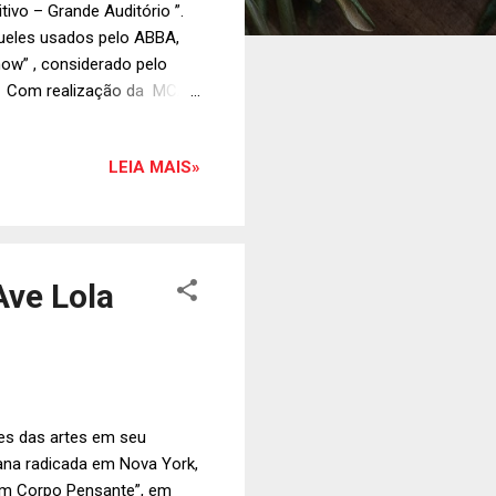
ivo – Grande Auditório ”.
aqueles usados pelo ABBA,
ow” , considerado pelo
na. Com realização da MCA
ce na sexta , dia 04 de
uditório (R: Pedro Viriato
LEIA MAIS»
inutos, Paty Andrade,
rid "Frida" Lyngstad,
 quatro ano...
Ave Lola
s das artes em seu
bana radicada em Nova York,
Um Corpo Pensante”, em