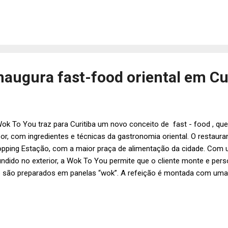
omarca, arquitetura e comunicação visual até novos produtos e uni
aboradores. A intenção é oferecer um ambiente ainda mais confortáv
orçando os tributos da marca: alimentos frescos e preparo artesanal
struturação ganhou o nome de WikiMaki Next e foi pensado para se
sual dining", agregando elementos mais sofistic...
naugura fast-food oriental em Cu
ok To You traz para Curitiba um novo conceito de fast - food , que 
or, com ingredientes e técnicas da gastronomia oriental. O restaura
pping Estação, com a maior praça de alimentação da cidade. Com
undido no exterior, a Wok To You permite que o cliente monte e pers
 são preparados em panelas “wok”. A refeição é montada com uma 
ne, lombo suíno, cogumelo paris, camarão ou salmão), a base (arroz 
harim de ovos, macarrão de arroz, macarrão yakissoba e macarrão 
umes (brócolis, cebola, pimentão, tomate cereja e broto de bambu) 
yu light , oriental clássico, curry e leite de cocô e azeite, alho e