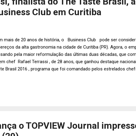
si, finalista do The Taste Brasil,
usiness Club em Curitiba
 mais de 20 anos de história, o Business Club pode ser conside
ereços da alta gastronomia na cidade de Curitiba (PR). Agora, o e
sando pela maior reformulação das últimas duas décadas, que co
em chef Rafael Terrassi , de 28 anos, que ganhou destaque nacional
te Brasil 2016 , programa que foi comandado pelos estrelados chefs
nze e André Mifano. Natural de Bauru (SP) e filho de cozinheiros, R
ro de restaurantes. Antes de se apaixonar pela gastronomia, curso
co tempo percebeu que sua felicidade estava na cozinha. Durante a
agiou no restaurante D.O.M, do premiadíssimo Alex Atala. Na sequê
porada na Espanha e em Portugal, onde apurou suas técnicas em a
inhas do mundo. Após sua volt...
nça o TOPVIEW Journal impresso