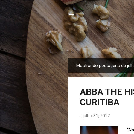
Mostrando postagens de julh
P
o
s
ABBA THE HI
t
a
CURITIBA
g
e
-
julho 31, 2017
n
s
“Na