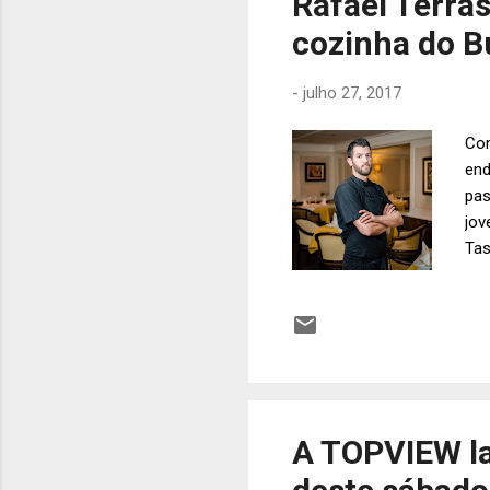
Rafael Terras
cozinha do B
-
julho 27, 2017
Com
end
pas
jov
Tas
Bro
ent
pou
est
tem
coz
A TOPVIEW la