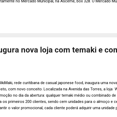
etamente no Mercado Municipal, na Asceme, box 328. O Mercado Munic
 daPaz, 608, Centro, Curitiba. Informações pelo telefone: 41-3363-3
ugura nova loja com temaki e co
ikiMaki, rede curitibana de casual japonese food, inaugura uma nova
sto, com novo conceito. Localizada na Avenida das Torres, a loja W
moção no dia da abertura: qualquer temaki médio ou combinado de 1
a os primeiros 200 clientes, sendo cem unidades para o almoço e ce
antir o valor promocional, cada cliente poderá adquirir uma unidade
a da Av. das Torres vai apresentar ao público muitas novidades que