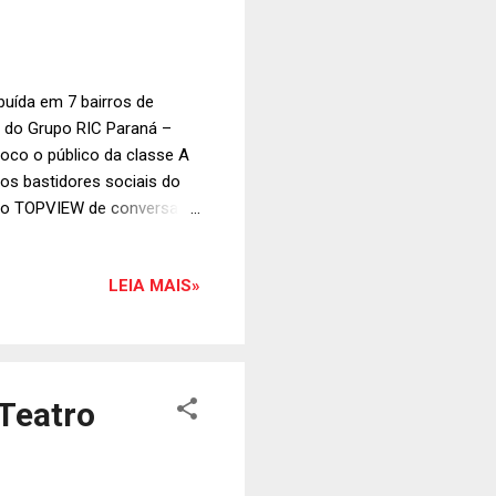
buída em 7 bairros de
s do Grupo RIC Paraná –
oco o público da classe A
 os bastidores sociais do
eito TOPVIEW de conversar
na. O TOPVIEW Journal terá
de cinco mil exemplares
LEIA MAIS»
as, feiras, igrejas,
itiba. “ A distribuição será
do bicicletas ou carros nos
 Teatro