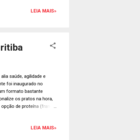
formes do time de
LEIA MAIS»
el aos clientes,
. O projeto da
 aproximar do conceito de
ritiba
alia saúde, agilidade e
nte foi inaugurado no
 um formato bastante
onalize os pratos na hora,
opção de proteína (frango,
branco, arroz integral,
de abobrinha), dois
LEIA MAIS»
e um molho (ostra, teryaki,
 pimenta). Há também opções