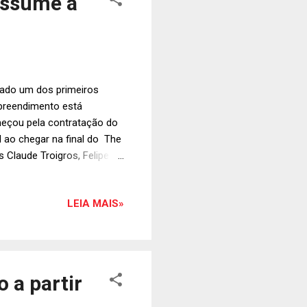
 assume a
rado um dos primeiros
mpreendimento está
meçou pela contratação do
 ao chegar na final do The
 Claude Troigros, Felipe
afael Terrassi cresceu d
u administração, mas em
LEIA MAIS»
 faculdade de gastronomia,
ncia, passou uma
lgumas das principais
 a partir