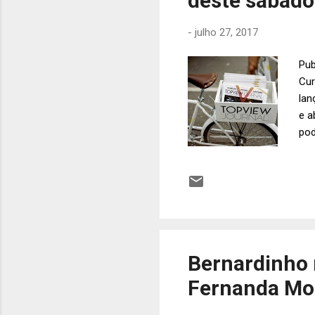
deste sábado
-
julho 27, 2017
Pub
Cur
lan
e a
pod
com
per
em 
sho
pur
seg
Bernardinho 
Fernanda Mo