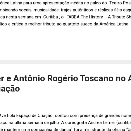
rica Latina para uma apresentação inédita no palco do Teatro Posit
binando vocais, musicalidade, trajes autênticos e réplicas fiéis d
ga nesta semana em Curitiba , o “ABBA The History – A Tribute Sh
lico e crítica o melhor tributo ao quarteto sueco da América Lati
certs , o espetáculo acompanhado por um coral e orquestra aconte
sto , em única apresentação no palco do Teatro Positivo – Grande A
igot de Souza, 5.300) às 21horas . No show, com duração de 90 m
ah Falcon, Diego Sena e Jheff Saints interpretam os músicos Anni-F
etha Fältskog, Björn Ulvaeu e Benny Andersson, respectivamente. Há
r e Antônio Rogério Toscano no 
iação
ve Lola Espaço de Criação contou com presença de grandes nome
aço na última semana de julho. A coreógrafa Andrea Lerner (curiti
e mantém uma companhia de dança) foi a ministrante da oficina “