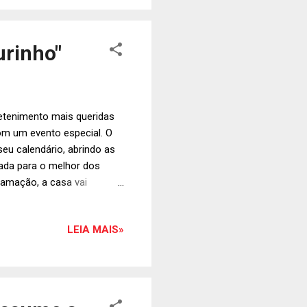
1,90 e R$ 23,90. O Wok To
urinho"
retenimento mais queridas
com um evento especial. O
eu calendário, abrindo as
ada para o melhor dos
ramação, a casa vai
s grupos curitibanos
s de Carvalho (nº 1330), no
LEIA MAIS»
s no site