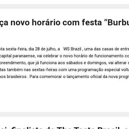
ntas, como a Vegetariana, Fit e Mista. Os valores variam entre R$ 1
 ainda tem em s...
nça novo horário com festa “Burb
ta sexta-feira, dia 28 de julho, a WS Brazil , uma das casas de ent
capital paranaense, vai celebrar o novo horário de funcionamento 
reendimento, que já funciona aos sábados e domingos, vai alterar s
tas também nas sextas-feiras com uma programação especial volt
mos brasileiros . Para comemorar o lançamento oficial da nova prog
mover a festa “ Burburinho ”, que contará com as apresentações do
tativa e Ambição e DJ Hintz . A WS Brazil fica na Alameda Dr. Carlo
rro Batel. A festa “Burburinho” terá início às 22h30. Mais informaçõe
.wsbrazil.com.br ou na página oficial da WS Brazil no Facebook.