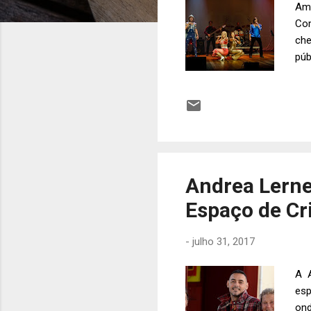
Amé
Com
che
púb
Con
ago
Par
Naj
Agn
Andrea Lerne
Espaço de Cr
-
julho 31, 2017
A A
esp
ond