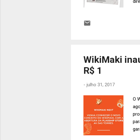
dir
Rua
WikiMaki ina
R$ 1
-
julho 31, 2017
O W
ago
pro
par
gar
loj