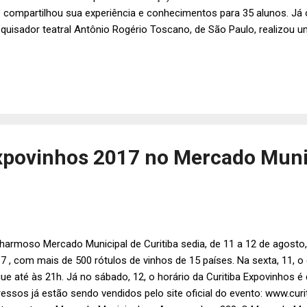
 compartilhou sua experiência e conhecimentos para 35 alunos. Já
quisador teatral Antônio Rogério Toscano, de São Paulo, realizou 
maturgia contemporânea. Em breve, a diretora da Ave Lola, Ana Ros
cina de interpretação. Todas essas atividades fazem parte da prog
quisa Ave Lola. Na foto, a coreógrafa Andrea Lerner (dir.) e o dra
cano são recebidos pela diretora da Ave Lola Espaço de Criação, A
issa Mayra.
Expovinhos 2017 no Mercado Muni
harmoso Mercado Municipal de Curitiba sedia, de 11 a 12 de agosto,
7 , com mais de 500 rótulos de vinhos de 15 países. Na sexta, 11, 
ue até às 21h. Já no sábado, 12, o horário da Curitiba Expovinhos é
ressos já estão sendo vendidos pelo site oficial do evento: www.cur