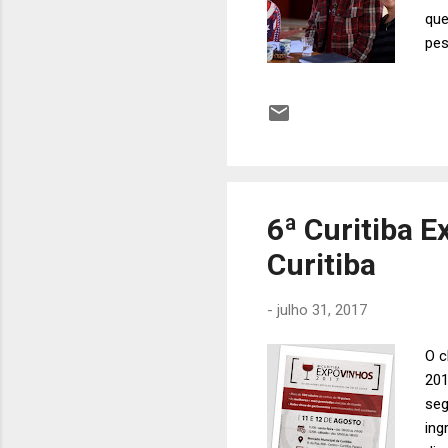
que
pes
dra
ofi
Pes
Tos
Lar
6ª Curitiba 
Curitiba
-
julho 31, 2017
O c
201
seg
ing