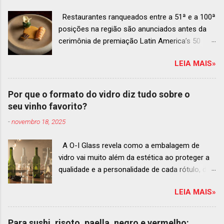
Restaurantes ranqueados entre a 51ª e a 100ª
posições na região são anunciados antes da
cerimônia de premiação Latin America’s 50
Best Restaurants 2025 , que acontecerá dia 2
LEIA MAIS»
de dezembro em Antígua, Guatemala
Prato do Origem, o brasileiro mais
bem ranqueado na lista estendida O Latin
Por que o formato do vidro diz tudo sobre o
America’s 50 Best Restaurants anunciou hoje a
seu vinho favorito?
lista estendida de estabelecimentos
-
novembro 18, 2025
ranqueados nas posições No.51 a No.100,em
celebração ao panorama vibrante e
A O-I Glass revela como a embalagem de
diversificado da gastronomia de toda a região.
vidro vai muito além da estética ao proteger a
A lista expandida demonstra o empenho da
qualidade e a personalidade de cada rótulo, do
organização em reconhecer um espectro mais
tinto estruturado ao espumante efervescente
amplo de talentos gastronômicos e prepara o
LEIA MAIS»
O mercado brasileiro de vinhos permanece
palco para a grande revelação da premiação do
aquecido e em franca ascensão. Enquanto o
Latin America’s 50 Best Restaurants 2025,
setor global encolheu 2% entre 2019 e 2024, o
patrocinada por S.Pellegrino & Acqua Panna,
Para sushi, risoto, paella, negro e vermelho: