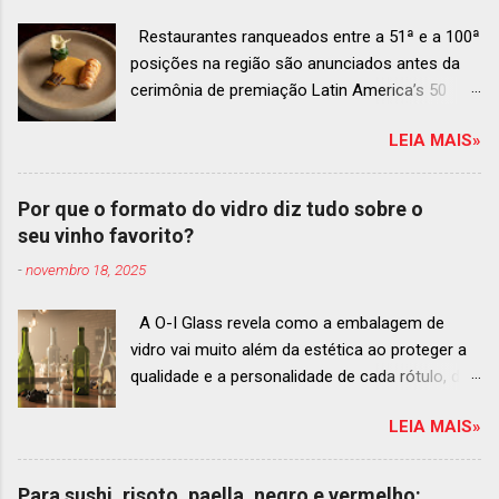
Restaurantes ranqueados entre a 51ª e a 100ª
posições na região são anunciados antes da
cerimônia de premiação Latin America’s 50
Best Restaurants 2025 , que acontecerá dia 2
LEIA MAIS»
de dezembro em Antígua, Guatemala
Prato do Origem, o brasileiro mais
bem ranqueado na lista estendida O Latin
Por que o formato do vidro diz tudo sobre o
America’s 50 Best Restaurants anunciou hoje a
seu vinho favorito?
lista estendida de estabelecimentos
-
novembro 18, 2025
ranqueados nas posições No.51 a No.100,em
celebração ao panorama vibrante e
A O-I Glass revela como a embalagem de
diversificado da gastronomia de toda a região.
vidro vai muito além da estética ao proteger a
A lista expandida demonstra o empenho da
qualidade e a personalidade de cada rótulo, do
organização em reconhecer um espectro mais
tinto estruturado ao espumante efervescente
amplo de talentos gastronômicos e prepara o
LEIA MAIS»
O mercado brasileiro de vinhos permanece
palco para a grande revelação da premiação do
aquecido e em franca ascensão. Enquanto o
Latin America’s 50 Best Restaurants 2025,
setor global encolheu 2% entre 2019 e 2024, o
patrocinada por S.Pellegrino & Acqua Panna,
Para sushi, risoto, paella, negro e vermelho: