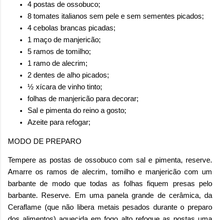
4 postas de ossobuco;
8 tomates italianos sem pele e sem sementes picados;
4 cebolas brancas picadas;
1 maço de manjericão;
5 ramos de tomilho;
1 ramo de alecrim;
2 dentes de alho picados;
½ xícara de vinho tinto;
folhas de manjericão para decorar;
Sal e pimenta do reino a gosto;
Azeite para refogar;
MODO DE PREPARO
Tempere as postas de ossobuco com sal e pimenta, reserve.
Amarre os ramos de alecrim, tomilho e manjericão com um
barbante de modo que todas as folhas fiquem presas pelo
barbante. Reserve. Em uma panela grande de cerâmica, da
Ceraflame (que não libera metais pesados durante o preparo
dos alimentos) aquecida em fogo alto refogue as postas uma