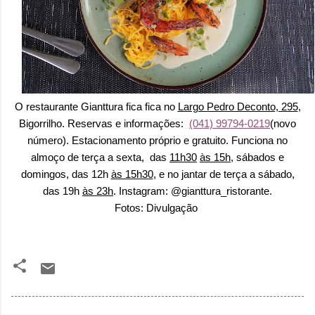
O restaurante Gianttura fica
fica no
Largo Pedro Deconto, 295
,
Bigorrilho. Reservas e informações:
(041) 99794-0219
(novo
número). Estacionamento próprio e gratuito. Funciona no
almoço de terça a sexta, das
11h30
às 15h
, sábados e
domingos, das 12h
às 15h30
, e no jantar de terça a sábado,
das 19h
às 23h
. Instagram: @gianttura_ristorante.
Fotos: Divulgação