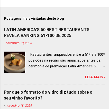
Postagens mais visitadas deste blog
LATIN AMERICA'S 50 BEST RESTAURANTS
REVELA RANKING 51-100 DE 2025
-
novembro 18, 2025
Restaurantes ranqueados entre a 51ª e a 100ª
posições na região são anunciados antes da
cerimônia de premiação Latin America’s 50
Best Restaurants 2025 , que acontecerá dia 2
LEIA MAIS»
de dezembro em Antígua, Guatemala
Prato do Origem, o brasileiro mais
bem ranqueado na lista estendida O Latin
Por que o formato do vidro diz tudo sobre o
America’s 50 Best Restaurants anunciou hoje a
seu vinho favorito?
lista estendida de estabelecimentos
-
novembro 18, 2025
ranqueados nas posições No.51 a No.100,em