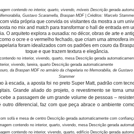
Memorabilia, Gustavo Scaramella, Braspan MDF | Créditos: Marcelo Stamme
om vida própria que convida os visitantes da mostra a um unive
osta no mix and match para transformar o hall de entrada em 
. O arquiteto explora a ousadia: no décor, obras de arte e an
 como o ocre e o vermelho fechado, que criam uma atmosfera i
hapelaria foram idealizados com os padrões em couro da Bras
toque e que trazem textura e elegância.
uro, da Braspan MDF no armário da chapelaria no Memorabilia, de Gustavo S
Stammer
mo à escada, a aposta foi no preto Super Matt, padrão com tecn
itais. Grande aliado do projeto, o revestimento se torna um
ecebe a passagem de um grande volume de pessoas – resisten
outro diferencial, faz com que peça abrace o ambiente com