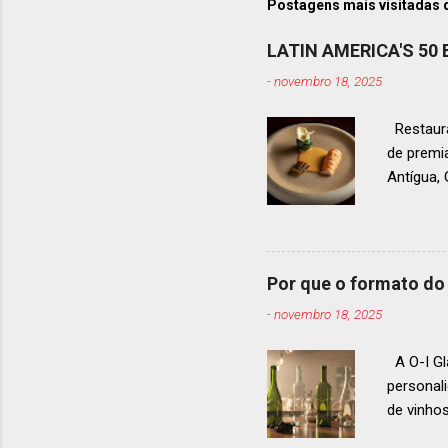
Postagens mais visitadas 
LATIN AMERICA'S 50
-
novembro 18, 2025
Restaura
de premi
Antígua
estendid
ranquead
gastrono
um espec
Por que o formato do 
premiaçã
-
novembro 18, 2025
que acon
A O-I Gl
personal
de vinho
e 2024, 