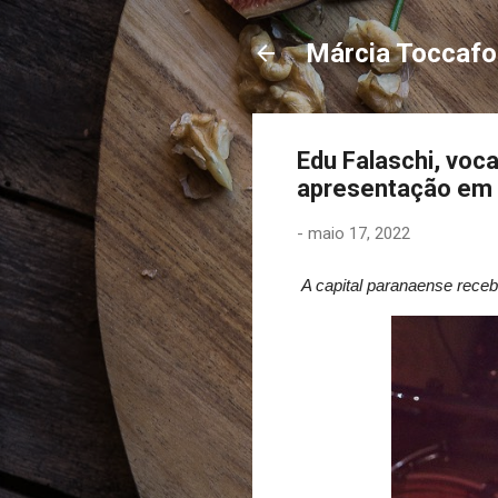
Márcia Toccaf
Edu Falaschi, voc
apresentação em C
-
maio 17, 2022
A capital paranaense rece