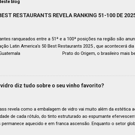
deste blog
 BEST RESTAURANTS REVELA RANKING 51-100 DE 202
ntes ranqueados entre a 51ª e a 100ª posições na região são anun
ação Latin America’s 50 Best Restaurants 2025 , que acontecerá d
, Guatemala Prato do Origem, o brasileiro mais bem r
a O Latin America’s 50 Best Restaurants anunciou hoje a lista este
os nas posições No.51 a No.100,em celebração ao panorama vibrant
mia de toda a região. A lista expandida demonstra o empenho da o
tro mais amplo de talentos gastronômicos e prepara o palco para 
vidro diz tudo sobre o seu vinho favorito?
o do Latin America’s 50 Best Restaurants 2025, patrocinada por S.P
tecerá em Antígua (Guatemala) no próximo dia 2 de dezembro . Lista
ass revela como a embalagem de vidro vai muito além da estética ao
idade de cada rótulo, do tinto estruturado ao espumante efervesc
s permanece aquecido e em franca ascensão. Enquanto o setor glob
o Brasil registrou um crescimento de 3% no mesmo período, e as pr