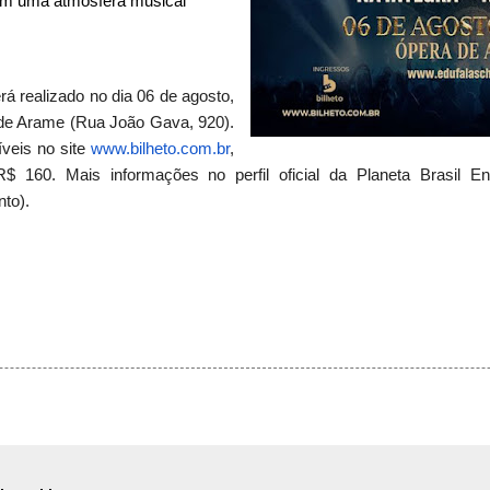
 em uma atmosfera musical
á realizado no dia 06 de agosto,
 de Arame (Rua João Gava, 920).
veis no site
www.bilheto.com.br
,
$ 160. Mais informações no perfil oficial da Planeta Brasil En
nto)
.