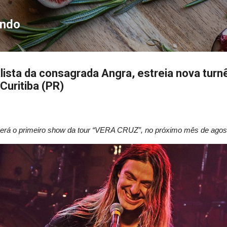
Pular para o conteúdo principal
ondo
alista da consagrada Angra, estreia nova tur
uritiba (PR)
berá o primeiro show da tour “VERA CRUZ”, no próximo mês de ago