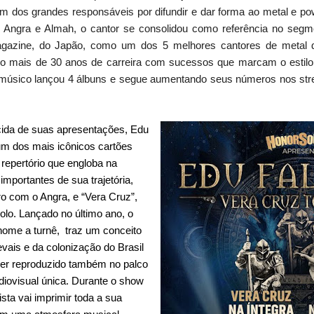
m dos grandes responsáveis por difundir e dar forma ao metal e powe
ngra e Almah, o cantor se consolidou como referência no segmento
agazine, do Japão, como um dos 5 melhores cantores de metal
ndo mais de 30 anos de carreira com sucessos que marcam o esti
o músico lançou 4 álbuns e segue aumentando seus números nos str
cida de suas apresentações, Edu
um dos mais icônicos cartões
repertório que engloba na
importantes de sua trajetória,
iro com o Angra, e “Vera Cruz”,
olo. Lançado no último ano, o
nome a turnê, traz um conceito
vais e da colonização do Brasil
ser reproduzido também no palco
diovisual única. Durante o show
ista vai imprimir toda a sua