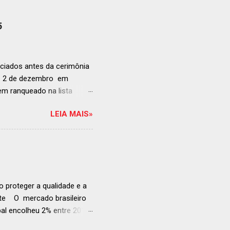
5
ciados antes da cerimônia
ia 2 de dezembro em
anqueado na lista
ndida de estabelecimentos
LEIA MAIS»
e e diversificado da
rganização em reconhecer
a grande revelação da
ellegrino & Acqua Panna,
 51-100: fatos r...
 proteger a qualidade e a
ente O mercado brasileiro
al encolheu 2% entre 2019
ojeções continuam em alta