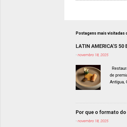
Postagens mais visitadas 
LATIN AMERICA'S 50
-
novembro 18, 2025
Restaura
de premi
Antígua
estendid
ranquead
gastrono
um espec
Por que o formato do 
premiaçã
-
novembro 18, 2025
que acon