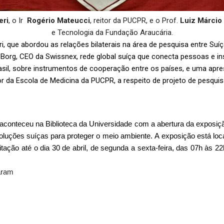
eri
, o Ir
Rogério Mateucci
, reitor da PUCPR, e o Prof.
Luiz Márcio
e Tecnologia da Fundação Araucária.
ri
, que abordou as relações bilaterais na área de pesquisa entre Suíç
n
Borg
, CEO da
Swissnex
, rede global suíça que conecta pessoas e i
asil, sobre instrumentos de cooperação entre os países, e uma apr
or da Escola de Medicina da PUCPR, a respeito de projeto de pesqui
conteceu na Biblioteca 
da Universidade com a
abertura
 da exposiç
luções suíças para proteger o meio ambiente. A exposição está local
ação até o dia 30 de abril
, de segunda a sexta-feira, das 07h às 22
aram