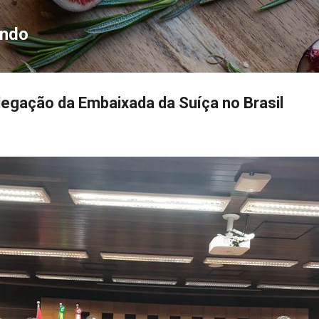
Pular para o conteúdo principal
ondo
egação da Embaixada da Suíça no Brasil