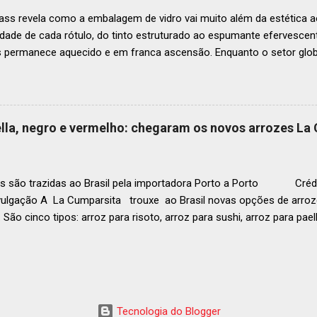
ass revela como a embalagem de vidro vai muito além da estética ao
idade de cada rótulo, do tinto estruturado ao espumante efervesc
s permanece aquecido e em franca ascensão. Enquanto o setor glob
o Brasil registrou um crescimento de 3% no mesmo período, e as pr
, de acordo com a consultoria Euromonitor. É neste cenário de taça
que a O-I Glass, líder mundial na fabricação de embalagens de vidr
 essencial da indústria e consumidores e desvenda o segredo por tr
aella, negro e vermelho: chegaram os novos arrozes La
a tipo de vinho. Se você pensava que garrafa de vinho era tudo igu
r que cada curva, peso e formato tem uma função crucial na preser
ocê sabe por que as garrafas de vinhos são diferentes? Para qual tipo 
s são trazidas ao Brasil pela importadora Porto a Porto Crédi
vulgação A La Cumparsita trouxe ao Brasil novas opções de arroze
 São cinco tipos: arroz para risoto, arroz para sushi, arroz para pael
 . As novidades se somam ao arroz Basmati que já estava presen
zes são produzidos na Itália e distribuídos pela Porto a Porto. Em
g (a depender da tipologia), esses produtos são perfeitos tanto pa
ara o uso em restaurantes. Conheça os novos arrozes L a Cumparsi
ta C ombina as características necessárias para o arroz de sushi c
Tecnologia do Blogger