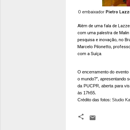
O embaixador
Pietro Lazz
Além de uma fala de
Lazze
com uma palestra de Mali
pesquisa e inovação, no Br
Marcelo
Pilonetto
, profess
com a Suíça.
O encerramento do evento a
o mundo?”, a
presentando so
da PUCPR, aberta para visit
às 17h55. 
Crédito das fotos: 
Studio K