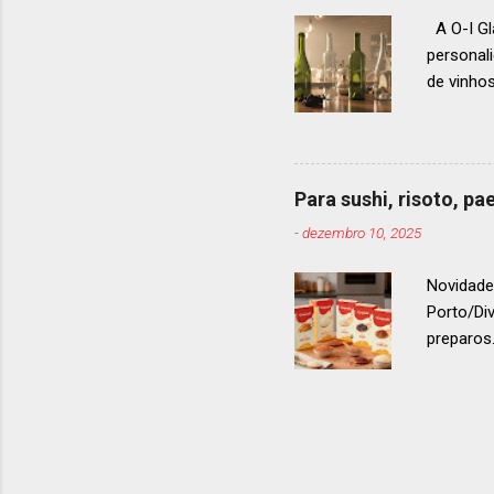
A O-I Gl
personal
de vinho
e 2024, 
até 2029
contínua 
parceira
Para sushi, risoto, p
para cad
-
dezembro 10, 2025
descobri
Afinal, v
Novidade
Porto/Di
preparos.
vermelho
. Os arro
g ou 1 k
quanto p
Cumparsi