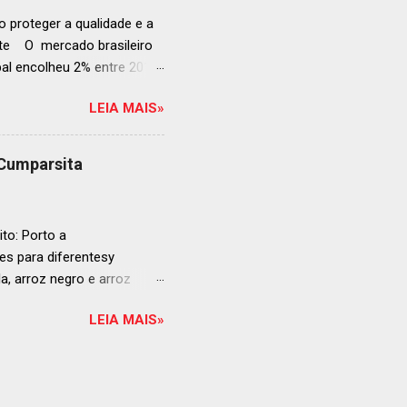
 proteger a qualidade e a
ente O mercado brasileiro
al encolheu 2% entre 2019
ojeções continuam em alta
LEIA MAIS»
s cheias e expansão
o, se posiciona como
ás da embalagem perfeita
 Cumparsita
al, prepare-se para
vação do néctar de Baco.
de vin...
to: Porto a
s para diferentesy
la, arroz negro e arroz
te no mercado brasileiro
LEIA MAIS»
 práticas embalagens de 500
ra o consumo em casa
ta: Arroz para sushi La
om a alta qualidade do