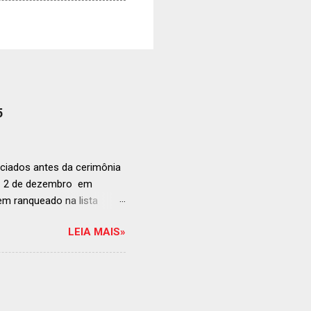
5
ciados antes da cerimônia
ia 2 de dezembro em
anqueado na lista
ndida de estabelecimentos
LEIA MAIS»
e e diversificado da
rganização em reconhecer
a grande revelação da
ellegrino & Acqua Panna,
 51-100: fatos r...