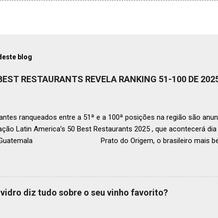
deste blog
 BEST RESTAURANTS REVELA RANKING 51-100 DE 202
ntes ranqueados entre a 51ª e a 100ª posições na região são anun
ação Latin America’s 50 Best Restaurants 2025 , que acontecerá d
, Guatemala Prato do Origem, o brasileiro mais bem r
a O Latin America’s 50 Best Restaurants anunciou hoje a lista este
os nas posições No.51 a No.100,em celebração ao panorama vibrant
mia de toda a região. A lista expandida demonstra o empenho da o
tro mais amplo de talentos gastronômicos e prepara o palco para 
vidro diz tudo sobre o seu vinho favorito?
o do Latin America’s 50 Best Restaurants 2025, patrocinada por S.P
tecerá em Antígua (Guatemala) no próximo dia 2 de dezembro . Lista