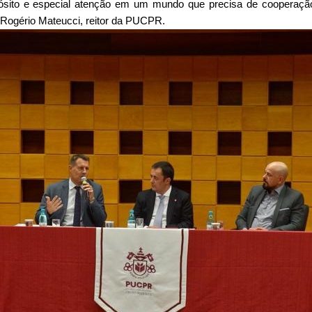
sito e especial atenção em um mundo que precisa de cooperação
 Rogério 
Mateucci
, reitor da PUCPR.