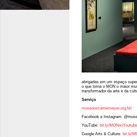
abrigadas em um espaço superi
o que torna o MON o maior muse
transformador da arte e da cul
Serviço
museuoscarniemeyer.org.br/
Facebook e Instagram: @mus
YouTube:
bit.ly/MONnoYoutub
Google Arts & Culture:
bit.ly/