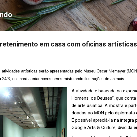
Pular para o conteúdo principal
ondo
etenimento em casa com oficinas artísticas
 atividades artísticas serão apresentadas pelo Museu Oscar Niemeyer (MON)
ia 24/3, ensinará a criar novos seres misturando ilustrações de animais.
A atividade é baseada na exposiç
Homens, os Deuses”, que conta
de arte asiática. A mostra é par
doadas ao MON pelo diplomata 
É possível apreciá-la na íntegra 
Google Arts & Culture, dividida e