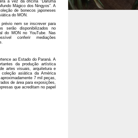
 será a vez da oficina "Daruma
 Mundo Mágico dos Ningyos”. A
coleção de bonecos japoneses
asiática do MON.
 prévio nem se inscrever para
os serão disponibilizados no
nal do MON no YouTube. Nas
ível conferir mediações
s.
tence ao Estado do Paraná. A
ortantes da produção artística
de artes visuais, arquitetura e
a coleção asiática da América
m aproximadamente 7 mil peças,
rados de área para exposições,
empresas que acreditam no papel