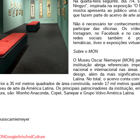
Na quarta-feira seguinte, dia 7/4,
Ningyo", inspirada na exposição “O
mostra apresenta ao público uma 
que fazem parte do acervo de arte 
Não é necessário ter conhecimento
participar das oficinas. Os víde
Instagram, no Facebook e no ca
redes sociais também é poss
temáticas,
lives
e exposições virtuai
Sobre o MON
O Museu Oscar Niemeyer (MON) per
instituição abriga referenciais imp
nacional e internacional nas áreas 
design, além da mais significativ
Latina. No total, o acervo conta co
or a 35 mil metros quadrados de área construída, sendo 17 mil metros quad
u de arte da América Latina. Os principais patrocinadores da instituição, 
tura, são: Moinho Anaconda, Copel, Sanepar e Grupo Volvo América Latina.
euoscarniemeyer
e
MONGoogleArtsAndCulture