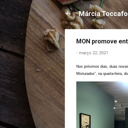
Márcia Toccaf
MON promove entr
-
março 22, 2021
Nos próximos dias, duas novas
Misturados”, na quarta-feira, d