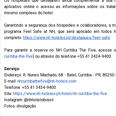
Os hóspedes que desejarem ainda complementar a sua ho
aplicativo online o acesso as informações sobre os trata
mesmo complexo do hotel.
Garantindo a segurança dos hóspedes e colaboradores, a ma
programa Feel Safe at NH, que será aplicado em todos h
completo:
https://www.nh-hoteles.pt/
destaques/feel-safe
Para garantir a reserva no NH Curitiba The Five, acesse o
curitiba-the-five
) ou através do telefone +55 41 3434-9400.
Serviço
Endereço: R. Nunes Machado, 68 - Batel, Curitiba - PR, 80250
E-mail:
nhcuritibathefive@nh-hotels.
com
Telefone: +55 41 3434-9400
Site:
https://www.nh-hoteles.pt/
hotel/nh-curitiba-the-five
Instagram: @nhhotelsbrasil
Fotos: divulgação.