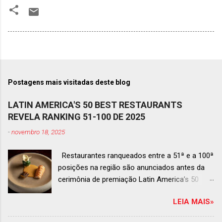
Postagens mais visitadas deste blog
LATIN AMERICA'S 50 BEST RESTAURANTS
REVELA RANKING 51-100 DE 2025
-
novembro 18, 2025
Restaurantes ranqueados entre a 51ª e a 100ª
posições na região são anunciados antes da
cerimônia de premiação Latin America’s 50
Best Restaurants 2025 , que acontecerá dia 2
LEIA MAIS»
de dezembro em Antígua, Guatemala
Prato do Origem, o brasileiro mais