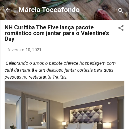
Pular para o conteúdo
Márcia Toccafondo
NH Curitiba The Five lança pacote
romântico com jantar para o Valentine’s
Day
-
fevereiro 10, 2021
elebrando o amor, o pacote oferece hospedagem com
C
café da manhã e um delicioso jantar cortesia para duas
pessoas no restaurante Trinitas.