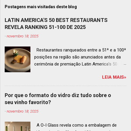
Postagens mais visitadas deste blog
LATIN AMERICA'S 50 BEST RESTAURANTS
REVELA RANKING 51-100 DE 2025
-
novembro 18, 2025
Restaurantes ranqueados entre a 51ª e a 100ª
posições na região são anunciados antes da
cerimônia de premiação Latin America’s 50
Best Restaurants 2025 , que acontecerá dia 2
LEIA MAIS»
de dezembro em Antígua, Guatemala
Prato do Origem, o brasileiro mais
bem ranqueado na lista estendida O Latin
Por que o formato do vidro diz tudo sobre o
America’s 50 Best Restaurants anunciou hoje a
seu vinho favorito?
lista estendida de estabelecimentos
-
novembro 18, 2025
ranqueados nas posições No.51 a No.100,em
celebração ao panorama vibrante e
A O-I Glass revela como a embalagem de
diversificado da gastronomia de toda a região.