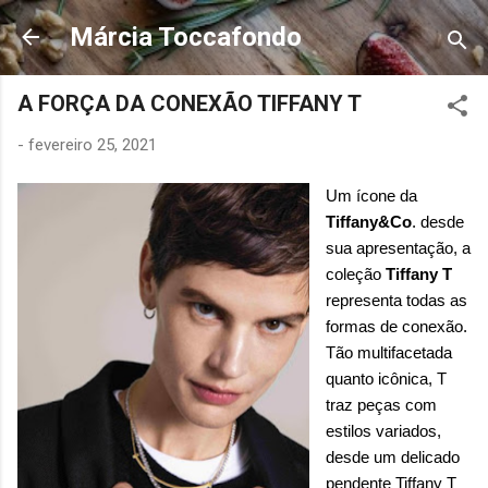
Pular para o conteúdo principal
Márcia Toccafondo
A FORÇA DA CONEXÃO TIFFANY T
-
fevereiro 25, 2021
Um ícone da
Tiffany&Co
. desde
sua apresentação, a
coleção
Tiffany T
representa todas as
formas de conexão.
Tão multifacetada
quanto icônica, T
traz peças com
estilos variados,
desde um delicado
pendente Tiffany T