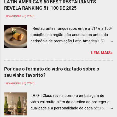
LATIN AMERICA'S 50 BEST RESTAURANTS
REVELA RANKING 51-100 DE 2025
-
novembro 18, 2025
Restaurantes ranqueados entre a 51ª e a 100ª
posições na região são anunciados antes da
cerimônia de premiação Latin America’s 50
Best Restaurants 2025 , que acontecerá dia 2
LEIA MAIS»
de dezembro em Antígua, Guatemala
Prato do Origem, o brasileiro mais
bem ranqueado na lista estendida O Latin
Por que o formato do vidro diz tudo sobre o
America’s 50 Best Restaurants anunciou hoje a
seu vinho favorito?
lista estendida de estabelecimentos
-
novembro 18, 2025
ranqueados nas posições No.51 a No.100,em
celebração ao panorama vibrante e
A O-I Glass revela como a embalagem de
diversificado da gastronomia de toda a região.
vidro vai muito além da estética ao proteger a
A lista expandida demonstra o empenho da
qualidade e a personalidade de cada rótulo, do
organização em reconhecer um espectro mais
tinto estruturado ao espumante efervescente
amplo de talentos gastronômicos e prepara o