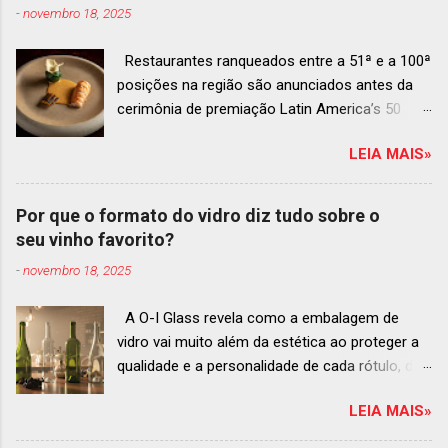
-
novembro 18, 2025
Restaurantes ranqueados entre a 51ª e a 100ª
posições na região são anunciados antes da
cerimônia de premiação Latin America’s 50
Best Restaurants 2025 , que acontecerá dia 2
LEIA MAIS»
de dezembro em Antígua, Guatemala
Prato do Origem, o brasileiro mais
bem ranqueado na lista estendida O Latin
Por que o formato do vidro diz tudo sobre o
America’s 50 Best Restaurants anunciou hoje a
seu vinho favorito?
lista estendida de estabelecimentos
-
novembro 18, 2025
ranqueados nas posições No.51 a No.100,em
celebração ao panorama vibrante e
A O-I Glass revela como a embalagem de
diversificado da gastronomia de toda a região.
vidro vai muito além da estética ao proteger a
A lista expandida demonstra o empenho da
qualidade e a personalidade de cada rótulo, do
organização em reconhecer um espectro mais
tinto estruturado ao espumante efervescente
amplo de talentos gastronômicos e prepara o
LEIA MAIS»
O mercado brasileiro de vinhos permanece
palco para a grande revelação da premiação do
aquecido e em franca ascensão. Enquanto o
Latin America’s 50 Best Restaurants 2025,