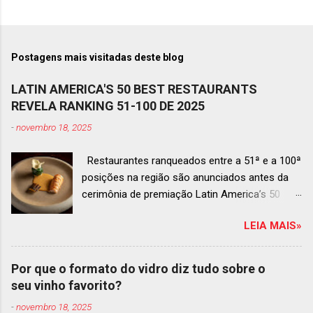
Postagens mais visitadas deste blog
LATIN AMERICA'S 50 BEST RESTAURANTS
REVELA RANKING 51-100 DE 2025
-
novembro 18, 2025
Restaurantes ranqueados entre a 51ª e a 100ª
posições na região são anunciados antes da
cerimônia de premiação Latin America’s 50
Best Restaurants 2025 , que acontecerá dia 2
LEIA MAIS»
de dezembro em Antígua, Guatemala
Prato do Origem, o brasileiro mais
bem ranqueado na lista estendida O Latin
Por que o formato do vidro diz tudo sobre o
America’s 50 Best Restaurants anunciou hoje a
seu vinho favorito?
lista estendida de estabelecimentos
-
novembro 18, 2025
ranqueados nas posições No.51 a No.100,em