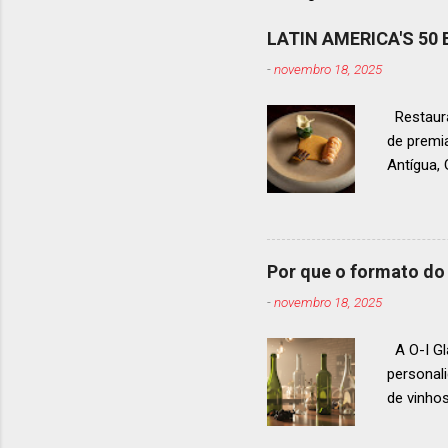
LATIN AMERICA'S 50
-
novembro 18, 2025
Restaura
de premi
Antígua
estendid
ranquead
gastrono
um espec
Por que o formato do 
premiaçã
-
novembro 18, 2025
que acon
A O-I Gl
personal
de vinho
e 2024, 
até 2029