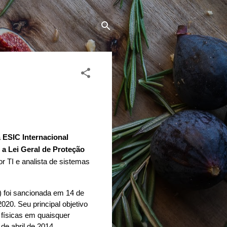
a
ESIC Internacional
 a Lei Geral de Proteção
r TI e anal
is
ta de sistemas
) foi sancionada em 14 de
020. Seu principal objetivo
físicas em quaisquer
 de abril de 2014,