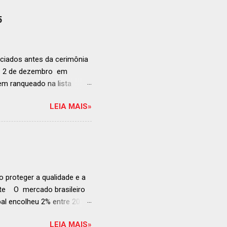
5
ciados antes da cerimônia
ia 2 de dezembro em
anqueado na lista
ndida de estabelecimentos
LEIA MAIS»
e e diversificado da
rganização em reconhecer
a grande revelação da
ellegrino & Acqua Panna,
 51-100: fatos r...
 proteger a qualidade e a
ente O mercado brasileiro
al encolheu 2% entre 2019
ojeções continuam em alta
LEIA MAIS»
s cheias e expansão