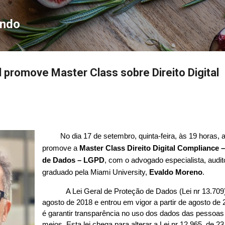
Pular para o conteúdo principal
ondo
l promove Master Class sobre Direito Digital
No dia 17 de
setembro, quinta-feira, às 19 horas, 
promove a
Master Class Direito Digital Compliance –
de Dados – LGPD
, com o advogado especialista, audito
graduado pela Miami University,
Evaldo Moreno
.
A Lei
Geral de Proteção de Dados (Lei nr 13.709
agosto de 2018 e entrou em vigor a partir de agosto de 2
é garantir transparência no uso dos dados
das pessoas 
meios. Esta lei chega para alterar a Lei nr 12.965, de 23