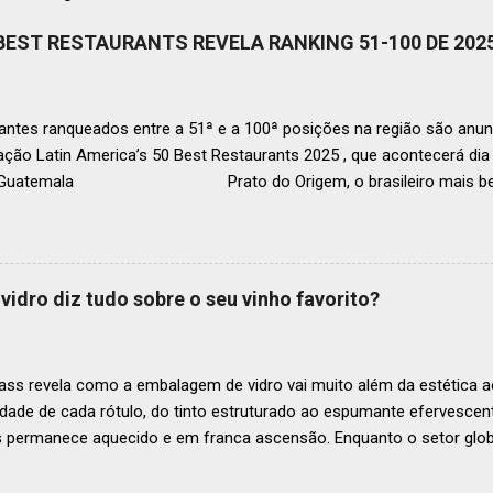
 BEST RESTAURANTS REVELA RANKING 51-100 DE 202
ntes ranqueados entre a 51ª e a 100ª posições na região são anun
ação Latin America’s 50 Best Restaurants 2025 , que acontecerá d
, Guatemala Prato do Origem, o brasileiro mais bem r
a O Latin America’s 50 Best Restaurants anunciou hoje a lista este
os nas posições No.51 a No.100,em celebração ao panorama vibrant
mia de toda a região. A lista expandida demonstra o empenho da o
tro mais amplo de talentos gastronômicos e prepara o palco para 
vidro diz tudo sobre o seu vinho favorito?
o do Latin America’s 50 Best Restaurants 2025, patrocinada por S.P
tecerá em Antígua (Guatemala) no próximo dia 2 de dezembro . Lista
ass revela como a embalagem de vidro vai muito além da estética ao
idade de cada rótulo, do tinto estruturado ao espumante efervesc
s permanece aquecido e em franca ascensão. Enquanto o setor glob
o Brasil registrou um crescimento de 3% no mesmo período, e as pr
, de acordo com a consultoria Euromonitor. É neste cenário de taça