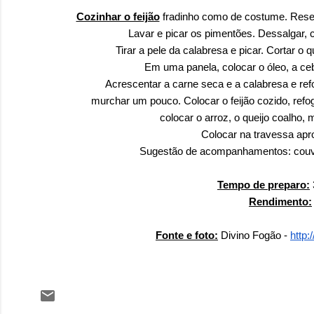
Cozinhar o feijão
fradinho como de costume. Reserv
Lavar e picar os pimentões. Dessalgar, 
Tirar a pele da calabresa e picar. Cortar o
Em uma panela, colocar o óleo, a ceb
Acrescentar a carne seca e a calabresa e ref
murchar um pouco. Colocar o feijão cozido, refo
colocar o arroz, o queijo coalho,
Colocar na travessa apro
Sugestão de acompanhamentos: couve
Tempo de preparo:
Rendimento:
Fonte e foto:
Divino Fogão -
http: