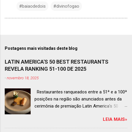
#baiaodedois
#divinofogao
Postagens mais visitadas deste blog
LATIN AMERICA'S 50 BEST RESTAURANTS
REVELA RANKING 51-100 DE 2025
-
novembro 18, 2025
Restaurantes ranqueados entre a 51ª e a 100ª
posições na região são anunciados antes da
cerimônia de premiação Latin America’s 50
Best Restaurants 2025 , que acontecerá dia 2
LEIA MAIS»
de dezembro em Antígua, Guatemala
Prato do Origem, o brasileiro mais