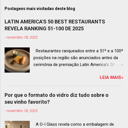
Postagens mais visitadas deste blog
LATIN AMERICA'S 50 BEST RESTAURANTS
REVELA RANKING 51-100 DE 2025
-
novembro 18, 2025
Restaurantes ranqueados entre a 51ª e a 100ª
posições na região são anunciados antes da
cerimônia de premiação Latin America’s 50
Best Restaurants 2025 , que acontecerá dia 2
LEIA MAIS»
de dezembro em Antígua, Guatemala
Prato do Origem, o brasileiro mais
bem ranqueado na lista estendida O Latin
Por que o formato do vidro diz tudo sobre o
America’s 50 Best Restaurants anunciou hoje a
seu vinho favorito?
lista estendida de estabelecimentos
-
novembro 18, 2025
ranqueados nas posições No.51 a No.100,em
celebração ao panorama vibrante e
A O-I Glass revela como a embalagem de
diversificado da gastronomia de toda a região.