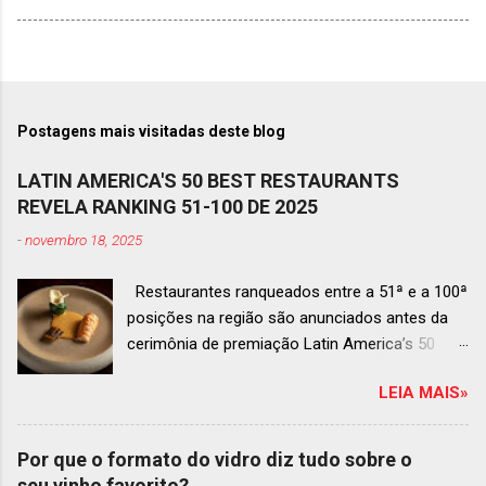
Postagens mais visitadas deste blog
LATIN AMERICA'S 50 BEST RESTAURANTS
REVELA RANKING 51-100 DE 2025
-
novembro 18, 2025
Restaurantes ranqueados entre a 51ª e a 100ª
posições na região são anunciados antes da
cerimônia de premiação Latin America’s 50
Best Restaurants 2025 , que acontecerá dia 2
LEIA MAIS»
de dezembro em Antígua, Guatemala
Prato do Origem, o brasileiro mais
bem ranqueado na lista estendida O Latin
Por que o formato do vidro diz tudo sobre o
America’s 50 Best Restaurants anunciou hoje a
seu vinho favorito?