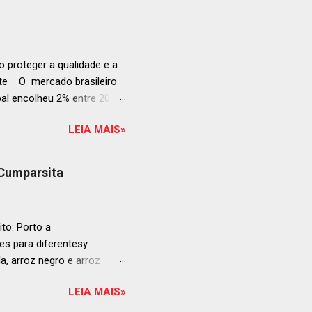
a grande revelação da
ellegrino & Acqua Panna,
 51-100: fatos r...
 proteger a qualidade e a
ente O mercado brasileiro
al encolheu 2% entre 2019
ojeções continuam em alta
LEIA MAIS»
s cheias e expansão
o, se posiciona como
ás da embalagem perfeita
 Cumparsita
al, prepare-se para
vação do néctar de Baco.
de vin...
to: Porto a
s para diferentesy
la, arroz negro e arroz
te no mercado brasileiro
LEIA MAIS»
 práticas embalagens de 500
ra o consumo em casa