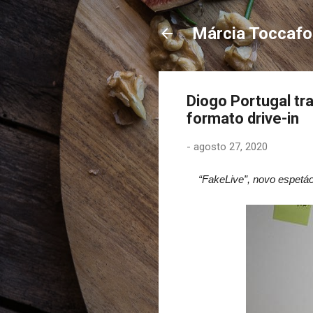
Márcia Toccaf
Diogo Portugal tr
formato drive-in
-
agosto 27, 2020
“FakeLive”, novo espetác