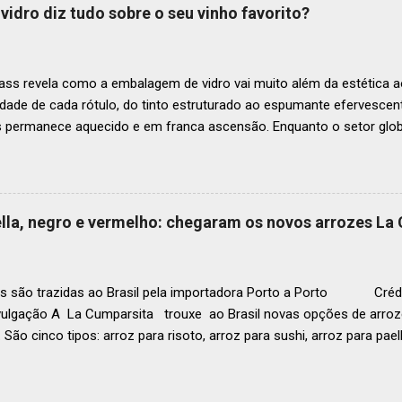
tro mais amplo de talentos gastronômicos e prepara o palco para 
vidro diz tudo sobre o seu vinho favorito?
o do Latin America’s 50 Best Restaurants 2025, patrocinada por S.P
tecerá em Antígua (Guatemala) no próximo dia 2 de dezembro . Lista
ass revela como a embalagem de vidro vai muito além da estética ao
idade de cada rótulo, do tinto estruturado ao espumante efervesc
s permanece aquecido e em franca ascensão. Enquanto o setor glob
o Brasil registrou um crescimento de 3% no mesmo período, e as pr
, de acordo com a consultoria Euromonitor. É neste cenário de taça
que a O-I Glass, líder mundial na fabricação de embalagens de vidr
 essencial da indústria e consumidores e desvenda o segredo por tr
aella, negro e vermelho: chegaram os novos arrozes La
a tipo de vinho. Se você pensava que garrafa de vinho era tudo igu
r que cada curva, peso e formato tem uma função crucial na preser
ocê sabe por que as garrafas de vinhos são diferentes? Para qual tipo 
s são trazidas ao Brasil pela importadora Porto a Porto Crédi
vulgação A La Cumparsita trouxe ao Brasil novas opções de arroze
 São cinco tipos: arroz para risoto, arroz para sushi, arroz para pael
 . As novidades se somam ao arroz Basmati que já estava presen
zes são produzidos na Itália e distribuídos pela Porto a Porto. Em
g (a depender da tipologia), esses produtos são perfeitos tanto pa