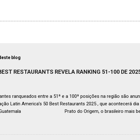
deste blog
 BEST RESTAURANTS REVELA RANKING 51-100 DE 202
ntes ranqueados entre a 51ª e a 100ª posições na região são anun
ação Latin America’s 50 Best Restaurants 2025 , que acontecerá d
, Guatemala Prato do Origem, o brasileiro mais bem r
a O Latin America’s 50 Best Restaurants anunciou hoje a lista este
os nas posições No.51 a No.100,em celebração ao panorama vibrant
mia de toda a região. A lista expandida demonstra o empenho da o