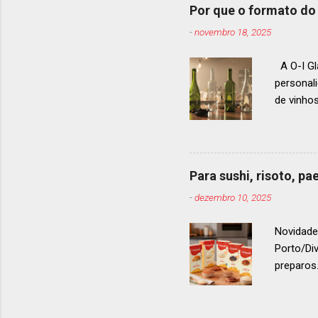
um espec
Por que o formato do 
premiaçã
-
novembro 18, 2025
que acon
A O-I Gl
personal
de vinho
e 2024, 
até 2029
contínua 
parceira
Para sushi, risoto, p
para cad
-
dezembro 10, 2025
descobri
Afinal, v
Novidade
Porto/Di
preparos.
vermelho
. Os arro
g ou 1 k