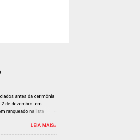
5
ciados antes da cerimônia
ia 2 de dezembro em
anqueado na lista
ndida de estabelecimentos
LEIA MAIS»
e e diversificado da
rganização em reconhecer