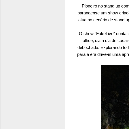
Pioneiro no stand up com
paranaense um show criado
atua no cenário de stand u
O show “FakeLive” conta 
office, dia a dia de cas
debochada. Explorando toda
para a era drive-in uma ap