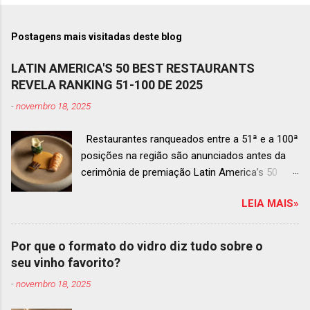
Postagens mais visitadas deste blog
LATIN AMERICA'S 50 BEST RESTAURANTS
REVELA RANKING 51-100 DE 2025
-
novembro 18, 2025
Restaurantes ranqueados entre a 51ª e a 100ª
posições na região são anunciados antes da
cerimônia de premiação Latin America’s 50
Best Restaurants 2025 , que acontecerá dia 2
LEIA MAIS»
de dezembro em Antígua, Guatemala
Prato do Origem, o brasileiro mais
bem ranqueado na lista estendida O Latin
Por que o formato do vidro diz tudo sobre o
America’s 50 Best Restaurants anunciou hoje a
seu vinho favorito?
lista estendida de estabelecimentos
-
novembro 18, 2025
ranqueados nas posições No.51 a No.100,em
celebração ao panorama vibrante e