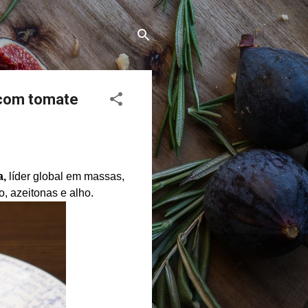
a com tomate
a,
líder global em massas,
, azeitonas e alho.