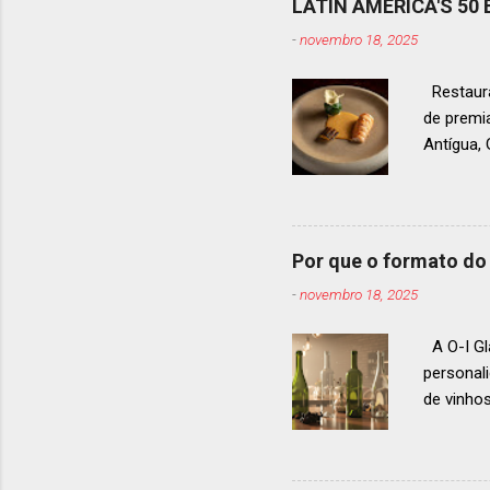
LATIN AMERICA'S 50
-
novembro 18, 2025
Restaura
de premi
Antígua
estendid
ranquead
gastrono
um espec
Por que o formato do 
premiaçã
-
novembro 18, 2025
que acon
A O-I Gl
personal
de vinho
e 2024, 
até 2029
contínua 