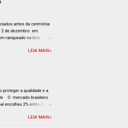
5
ciados antes da cerimônia
ia 2 de dezembro em
anqueado na lista
ndida de estabelecimentos
LEIA MAIS»
e e diversificado da
rganização em reconhecer
a grande revelação da
ellegrino & Acqua Panna,
 51-100: fatos r...
 proteger a qualidade e a
ente O mercado brasileiro
al encolheu 2% entre 2019
ojeções continuam em alta
LEIA MAIS»
s cheias e expansão
o, se posiciona como