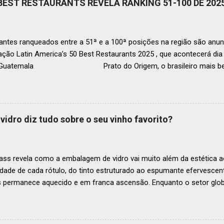
 BEST RESTAURANTS REVELA RANKING 51-100 DE 202
ntes ranqueados entre a 51ª e a 100ª posições na região são anun
ação Latin America’s 50 Best Restaurants 2025 , que acontecerá d
, Guatemala Prato do Origem, o brasileiro mais bem r
a O Latin America’s 50 Best Restaurants anunciou hoje a lista este
os nas posições No.51 a No.100,em celebração ao panorama vibrant
mia de toda a região. A lista expandida demonstra o empenho da o
tro mais amplo de talentos gastronômicos e prepara o palco para 
vidro diz tudo sobre o seu vinho favorito?
o do Latin America’s 50 Best Restaurants 2025, patrocinada por S.P
tecerá em Antígua (Guatemala) no próximo dia 2 de dezembro . Lista
ass revela como a embalagem de vidro vai muito além da estética ao
idade de cada rótulo, do tinto estruturado ao espumante efervesc
s permanece aquecido e em franca ascensão. Enquanto o setor glob
o Brasil registrou um crescimento de 3% no mesmo período, e as pr
, de acordo com a consultoria Euromonitor. É neste cenário de taça
que a O-I Glass, líder mundial na fabricação de embalagens de vidr