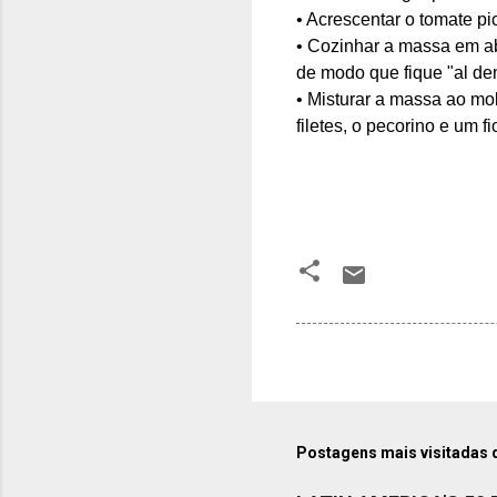
• A
crescentar o
tomate
pi
• Cozinhar a massa em a
de modo que fique "al den
• Mi
sturar a massa ao mol
filetes, o pecorino e um fi
Postagens mais visitadas 