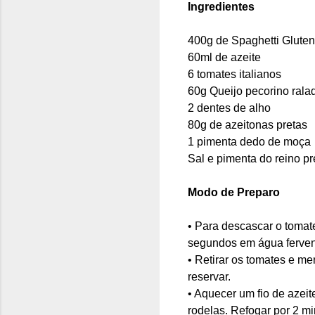
Ingredientes
400g de Spaghetti Gluten
60ml de azeite
6 tomates italianos
60g Queijo pecorino rala
2 dentes de alho
80g de azeitonas pretas
1 pime
nta dedo de moça
Sal e pimenta do reino pr
Modo de Preparo
• Para descascar o tomat
segundos em água ferven
• Retirar os tomates e me
reservar.
• Aquecer um fio de azeit
rodelas.
R
efogar por 2 mi