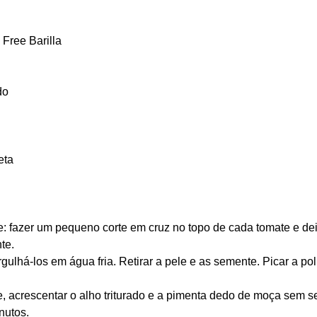
 Free Barilla
do
eta
e: fazer um pequeno corte em cruz no topo de cada tomate e dei
te.
rgulhá-los em água fria. Retirar a pele e as semente. Picar a
po
e, a
crescentar o alho triturado
e a pimenta dedo de moça sem s
nutos.