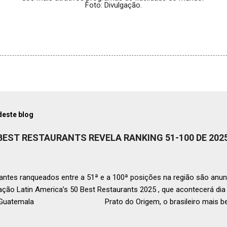
Foto: Divulgação.
deste blog
 BEST RESTAURANTS REVELA RANKING 51-100 DE 202
ntes ranqueados entre a 51ª e a 100ª posições na região são anun
ação Latin America’s 50 Best Restaurants 2025 , que acontecerá d
, Guatemala Prato do Origem, o brasileiro mais bem r
a O Latin America’s 50 Best Restaurants anunciou hoje a lista este
os nas posições No.51 a No.100,em celebração ao panorama vibrant