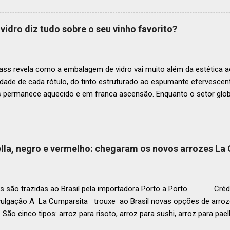
mia de toda a região. A lista expandida demonstra o empenho da o
tro mais amplo de talentos gastronômicos e prepara o palco para 
vidro diz tudo sobre o seu vinho favorito?
o do Latin America’s 50 Best Restaurants 2025, patrocinada por S.P
tecerá em Antígua (Guatemala) no próximo dia 2 de dezembro . Lista
ass revela como a embalagem de vidro vai muito além da estética ao
idade de cada rótulo, do tinto estruturado ao espumante efervesc
s permanece aquecido e em franca ascensão. Enquanto o setor glob
o Brasil registrou um crescimento de 3% no mesmo período, e as pr
, de acordo com a consultoria Euromonitor. É neste cenário de taça
que a O-I Glass, líder mundial na fabricação de embalagens de vidr
 essencial da indústria e consumidores e desvenda o segredo por tr
aella, negro e vermelho: chegaram os novos arrozes La
a tipo de vinho. Se você pensava que garrafa de vinho era tudo igu
r que cada curva, peso e formato tem uma função crucial na preser
ocê sabe por que as garrafas de vinhos são diferentes? Para qual tipo 
s são trazidas ao Brasil pela importadora Porto a Porto Crédi
vulgação A La Cumparsita trouxe ao Brasil novas opções de arroze
 São cinco tipos: arroz para risoto, arroz para sushi, arroz para pael
 . As novidades se somam ao arroz Basmati que já estava presen