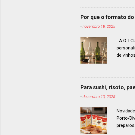
gastrono
um espec
Por que o formato do 
premiaçã
-
novembro 18, 2025
que acon
A O-I Gl
personal
de vinho
e 2024, 
até 2029
contínua 
parceira
Para sushi, risoto, p
para cad
-
dezembro 10, 2025
descobri
Afinal, v
Novidade
Porto/Di
preparos.
vermelho