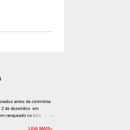
5
ciados antes da cerimônia
ia 2 de dezembro em
anqueado na lista
ndida de estabelecimentos
LEIA MAIS»
e e diversificado da