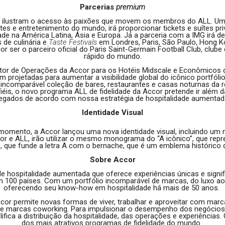
Parcerias
premium
as ilustram o acesso às paixões que movem os membros do ALL. U
tes e entretenimento do mundo, irá proporcionar tickets e suítes 
ade na América Latina, Ásia e Europa. Já a parceria com a IMG irá 
 de culinária e
Taste Festivals
em Londres, Paris, São Paulo, Hong Ko
or ser o parceiro oficial do Paris Saint-Germain Football Club, clu
rápido do mundo.
etor de Operações da Accor para os Hotéis Midscale e Econômicos 
am projetadas para aumentar a visibilidade global do icônico portfó
incomparável coleção de bares, restaurantes e casas noturnas da 
éis, o novo programa ALL de fidelidade da Accor pretende ir além
gados de acordo com nossa estratégia de hospitalidade aumentada
Identidade Visual
momento, a Accor lançou uma nova identidade visual, incluindo um 
or e ALL, irão utilizar o mesmo monograma do “A icônico”, que repr
, que funde a letra A com o bernache, que é um emblema histórico 
Sobre Accor
e hospitalidade aumentada que oferece experiências únicas e signif
em 100 países. Com um portfólio incomparável de marcas, do luxo 
oferecendo seu know-how em hospitalidade há mais de 50 anos.
r permite novas formas de viver, trabalhar e aproveitar com marc
 e marcas coworking. Para impulsionar o desempenho dos negócios,
fica a distribuição da hospitalidade, das operações e experiências
dos mais atrativos programas de fidelidade do mundo.