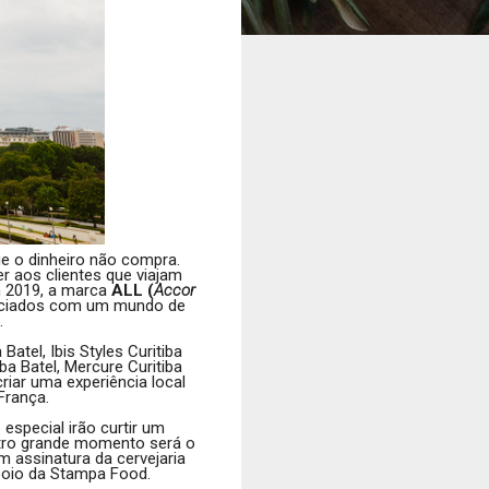
ue o dinheiro não compra.
 aos clientes que viajam
m 2019, a marca
ALL (
Accor
sociados com um mundo de
.
 Batel, Ibis Styles Curitiba
iba Batel, Mercure Curitiba
riar uma experiência local
França.
especial irão curtir um
tro grande momento será o
em assinatura da cervejaria
poio da Stampa Food.