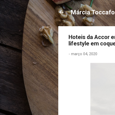
Márcia Toccaf
Hoteis da Accor e
lifestyle em coqu
-
março 04, 2020