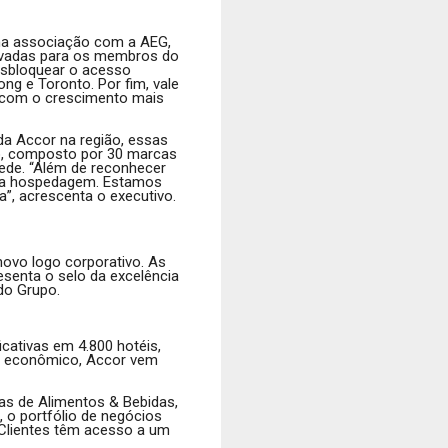
ma associação com a AEG,
privadas para os membros do
desbloquear o acesso
ng e Toronto. Por fim, vale
be com o crescimento mais
da Accor na região, essas
lio, composto por 30 marcas
rede. “Além de reconhecer
 da hospedagem. Estamos
”, acrescenta o executivo.
novo logo corporativo. As
esenta o selo da excelência
do Grupo.
icativas em 4.800 hotéis,
ao econômico, Accor vem
as de Alimentos & Bebidas,
 o portfólio de negócios
. Clientes têm acesso a um