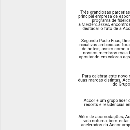
Três grandiosas parceri
principal empresa de espor
programa de fidelid
a
Masterclasses
, encontros
destacar o fato de a Acc
Segundo Paulo Frias, Dir
iniciativas ambiciosas for
de hoteis, assim como a 
nossos membros mais fi
apostando em valores agre
Para celebrar este novo 
duas marcas distintas, Acc
do Grupo
Accor é um grupo líder d
resorts e residências 
Além de acomodações, Acco
vida noturna, bem-estar
acelerados da Accor ampli