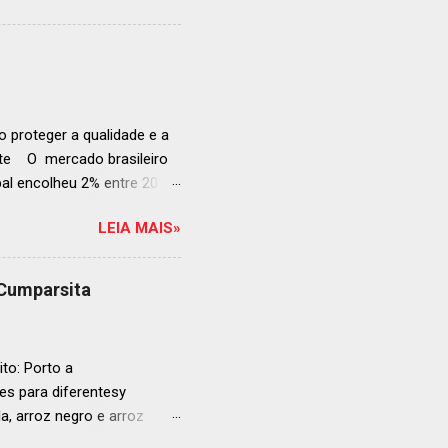
rganização em reconhecer
a grande revelação da
ellegrino & Acqua Panna,
 51-100: fatos r...
 proteger a qualidade e a
ente O mercado brasileiro
al encolheu 2% entre 2019
ojeções continuam em alta
LEIA MAIS»
s cheias e expansão
o, se posiciona como
ás da embalagem perfeita
 Cumparsita
al, prepare-se para
vação do néctar de Baco.
de vin...
to: Porto a
s para diferentesy
la, arroz negro e arroz
te no mercado brasileiro