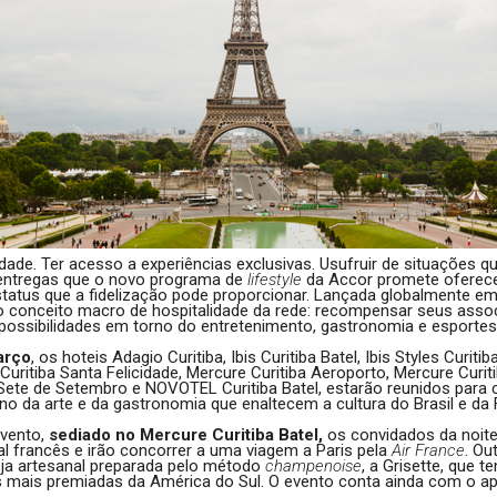
de. Ter acesso a experiências exclusivas. Usufruir de situações q
entregas que o novo programa de
lifestyle
da Accor promete oferecer
tatus que a fidelização pode proporcionar. Lançada globalmente e
 o conceito macro de hospitalidade da rede: recompensar seus as
possibilidades em torno do entretenimento, gastronomia e esportes
arço
, os hoteis Adagio Curitiba, Ibis Curitiba Batel, Ibis Styles Curitiba
 Curitiba Santa Felicidade, Mercure Curitiba Aeroporto, Mercure Curit
Sete de Setembro e NOVOTEL Curitiba Batel, estarão reunidos para c
no da arte e da gastronomia que enaltecem a cultura do Brasil e da 
evento,
sediado no Mercure Curitiba Batel,
os convidados da noite 
al francês e irão concorrer a uma viagem a Paris pela
Air France
. Ou
ja artesanal preparada pelo método
champenoise
, a Grisette, que t
mais premiadas da América do Sul. O evento conta ainda com o a