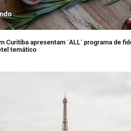
Pular para o conteúdo principal
ondo
m Curitiba apresentam ´ALL´ programa de fid
etel temático