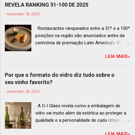
REVELA RANKING 51-100 DE 2025
-
novembro 18, 2025
Restaurantes ranqueados entre a 51ª e a 100ª
posições na região são anunciados antes da
cerimônia de premiação Latin America’s 50
Best Restaurants 2025 , que acontecerá dia 2
LEIA MAIS»
de dezembro em Antígua, Guatemala
Prato do Origem, o brasileiro mais
bem ranqueado na lista estendida O Latin
Por que o formato do vidro diz tudo sobre o
America’s 50 Best Restaurants anunciou hoje a
seu vinho favorito?
lista estendida de estabelecimentos
-
novembro 18, 2025
ranqueados nas posições No.51 a No.100,em
celebração ao panorama vibrante e
A O-I Glass revela como a embalagem de
diversificado da gastronomia de toda a região.
vidro vai muito além da estética ao proteger a
A lista expandida demonstra o empenho da
qualidade e a personalidade de cada rótulo, do
organização em reconhecer um espectro mais
tinto estruturado ao espumante efervescente
amplo de talentos gastronômicos e prepara o
LEIA MAIS»
O mercado brasileiro de vinhos permanece