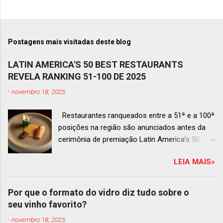
Postagens mais visitadas deste blog
LATIN AMERICA'S 50 BEST RESTAURANTS
REVELA RANKING 51-100 DE 2025
-
novembro 18, 2025
Restaurantes ranqueados entre a 51ª e a 100ª
posições na região são anunciados antes da
cerimônia de premiação Latin America’s 50
Best Restaurants 2025 , que acontecerá dia 2
LEIA MAIS»
de dezembro em Antígua, Guatemala
Prato do Origem, o brasileiro mais
bem ranqueado na lista estendida O Latin
Por que o formato do vidro diz tudo sobre o
America’s 50 Best Restaurants anunciou hoje a
seu vinho favorito?
lista estendida de estabelecimentos
-
novembro 18, 2025
ranqueados nas posições No.51 a No.100,em