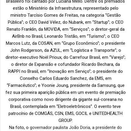
Brasileiro foi cantado por Luciana Mello. Dentre os premiados
estão o Ministério da Infraestrutura, representado pelo
ministro Tarcísio Gomes de Freitas, na categoria “Gestão
Pública”; o CEO David Vélez, do Nubank, em “Startup”; o CEO
Renato Franklin, da MOVIDA, em “Serviços”; o diretor-geral da
AirBnb no Brasil, Leonardo Tristão, em “Turismo”; o CEO
Marcos Lutz, da COSAN, em “Grupo Econômico”; o presidente
John Rodgerson, da AZUL, em “Logística e Transporte”; o
diretor-executivo Noël Prioux, do Carrefour Brasil, em “Varejo”;
o diretor de Expansão e cofundador Ricardo Bechara, da
RAPPI no Brasil, em “Inovação em Serviço”; o presidente do
Conselho Carlos Eduardo Sanchez, da EMS, em
“Farmacêutico”; e Yoonie Joung, presidente da Samsung, que
fez sua primeira aparição pública em um evento de premiação
corporativa como novo dirigente da gigante sul-coreana no
Brasil, contemplada em “Eletroeletrônicos”. O evento teve
patrocínio de COMGÁS, CSN, EMS, GOCIL e UNITEDHEALTH
GROUP.
Na foto, o
governador paulista João Doria, a presidente do