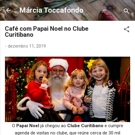
Pular para o conteúdo principal
Márcia Toccafondo
Café com Papai Noel no Clube
Curitibano
-
dezembro 11, 2019
O
Papai Noel
já chegou ao
Clube Curitibano
e cumpre
agenda de visitas no clube, que reúne cerca
de 30 mil