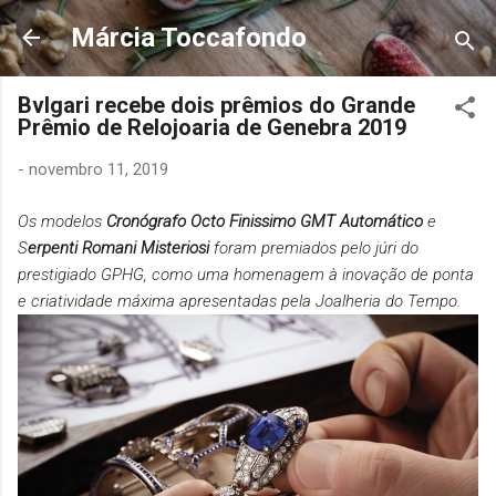
Pular para o conteúdo principal
Márcia Toccafondo
Bvlgari recebe dois prêmios do Grande
Prêmio de Relojoaria de Genebra 2019
-
novembro 11, 2019
Os modelos
Cronógrafo Octo Finissimo GMT Automático
e
S
erpenti Romani Misteriosi
foram premiados pelo júri do
prestigiado GPHG, como uma homenagem à inovação de ponta
e criatividade máxima apresentadas pela Joalheria do Tempo.