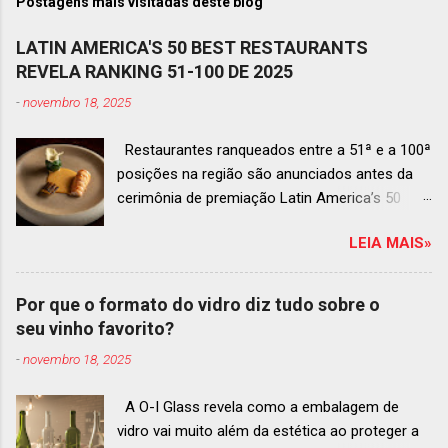
Postagens mais visitadas deste blog
LATIN AMERICA'S 50 BEST RESTAURANTS
REVELA RANKING 51-100 DE 2025
-
novembro 18, 2025
Restaurantes ranqueados entre a 51ª e a 100ª
posições na região são anunciados antes da
cerimônia de premiação Latin America’s 50
Best Restaurants 2025 , que acontecerá dia 2
LEIA MAIS»
de dezembro em Antígua, Guatemala
Prato do Origem, o brasileiro mais
bem ranqueado na lista estendida O Latin
Por que o formato do vidro diz tudo sobre o
America’s 50 Best Restaurants anunciou hoje a
seu vinho favorito?
lista estendida de estabelecimentos
-
novembro 18, 2025
ranqueados nas posições No.51 a No.100,em
celebração ao panorama vibrante e
A O-I Glass revela como a embalagem de
diversificado da gastronomia de toda a região.
vidro vai muito além da estética ao proteger a
A lista expandida demonstra o empenho da