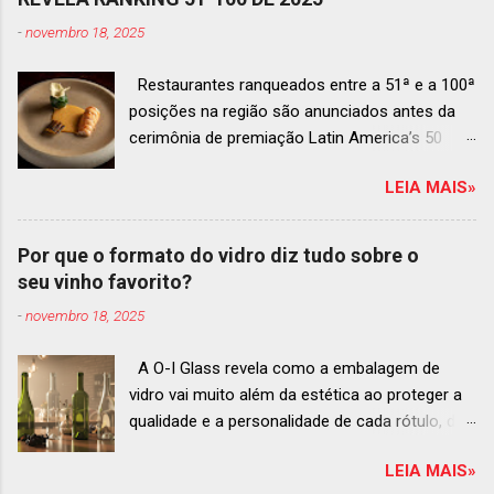
-
novembro 18, 2025
Restaurantes ranqueados entre a 51ª e a 100ª
posições na região são anunciados antes da
cerimônia de premiação Latin America’s 50
Best Restaurants 2025 , que acontecerá dia 2
LEIA MAIS»
de dezembro em Antígua, Guatemala
Prato do Origem, o brasileiro mais
bem ranqueado na lista estendida O Latin
Por que o formato do vidro diz tudo sobre o
America’s 50 Best Restaurants anunciou hoje a
seu vinho favorito?
lista estendida de estabelecimentos
-
novembro 18, 2025
ranqueados nas posições No.51 a No.100,em
celebração ao panorama vibrante e
A O-I Glass revela como a embalagem de
diversificado da gastronomia de toda a região.
vidro vai muito além da estética ao proteger a
A lista expandida demonstra o empenho da
qualidade e a personalidade de cada rótulo, do
organização em reconhecer um espectro mais
tinto estruturado ao espumante efervescente
amplo de talentos gastronômicos e prepara o
LEIA MAIS»
O mercado brasileiro de vinhos permanece
palco para a grande revelação da premiação do