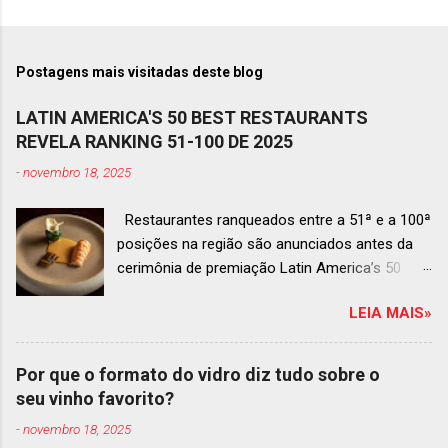
Postagens mais visitadas deste blog
LATIN AMERICA'S 50 BEST RESTAURANTS
REVELA RANKING 51-100 DE 2025
-
novembro 18, 2025
Restaurantes ranqueados entre a 51ª e a 100ª
posições na região são anunciados antes da
cerimônia de premiação Latin America’s 50
Best Restaurants 2025 , que acontecerá dia 2
LEIA MAIS»
de dezembro em Antígua, Guatemala
Prato do Origem, o brasileiro mais
bem ranqueado na lista estendida O Latin
Por que o formato do vidro diz tudo sobre o
America’s 50 Best Restaurants anunciou hoje a
seu vinho favorito?
lista estendida de estabelecimentos
-
novembro 18, 2025
ranqueados nas posições No.51 a No.100,em