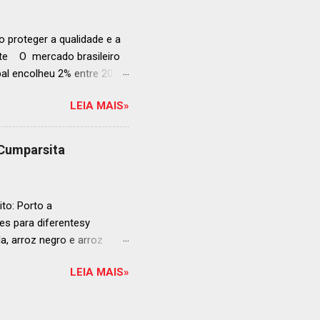
 51-100: fatos r...
 proteger a qualidade e a
ente O mercado brasileiro
al encolheu 2% entre 2019
ojeções continuam em alta
LEIA MAIS»
s cheias e expansão
o, se posiciona como
ás da embalagem perfeita
 Cumparsita
al, prepare-se para
vação do néctar de Baco.
de vin...
to: Porto a
s para diferentesy
la, arroz negro e arroz
te no mercado brasileiro
LEIA MAIS»
 práticas embalagens de 500
ra o consumo em casa
ta: Arroz para sushi La