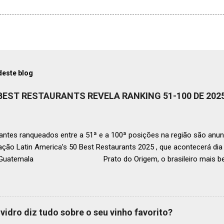
deste blog
 BEST RESTAURANTS REVELA RANKING 51-100 DE 202
ntes ranqueados entre a 51ª e a 100ª posições na região são anun
ação Latin America’s 50 Best Restaurants 2025 , que acontecerá d
, Guatemala Prato do Origem, o brasileiro mais bem r
a O Latin America’s 50 Best Restaurants anunciou hoje a lista este
os nas posições No.51 a No.100,em celebração ao panorama vibrant
mia de toda a região. A lista expandida demonstra o empenho da o
tro mais amplo de talentos gastronômicos e prepara o palco para 
vidro diz tudo sobre o seu vinho favorito?
o do Latin America’s 50 Best Restaurants 2025, patrocinada por S.P