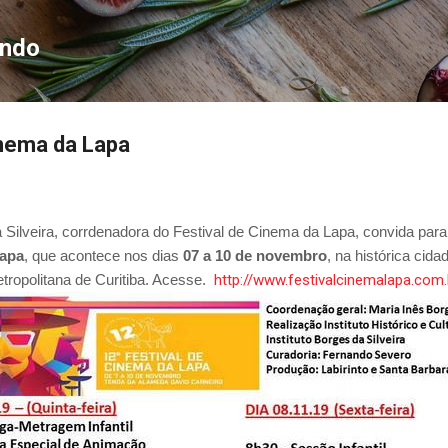
Pular para o conteúdo principal
ondo
inema da Lapa
 Silveira, corrdenadora do Festival de Cinema da Lapa, convida par
Lapa
,
que acontece
nos dias
07 a 10 de novembro
,
na histórica cida
tropolitana de Curitiba. Acesse.
http://www.festivalcinemalapa.com.