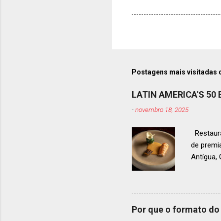
Postagens mais visitadas 
LATIN AMERICA'S 50
-
novembro 18, 2025
Restaura
de premi
Antígua
estendid
ranquead
gastrono
um espec
Por que o formato do 
premiaçã