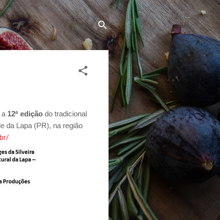
a a
12ª edição
do tradicional
de da Lapa (PR), na região
br/