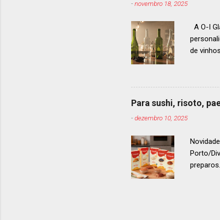
-
novembro 18, 2025
que acon
A O-I Gl
personal
de vinho
e 2024, 
até 2029
contínua 
parceira
Para sushi, risoto, p
para cad
-
dezembro 10, 2025
descobri
Afinal, v
Novidade
Porto/Di
preparos.
vermelho
. Os arro
g ou 1 k
quanto p