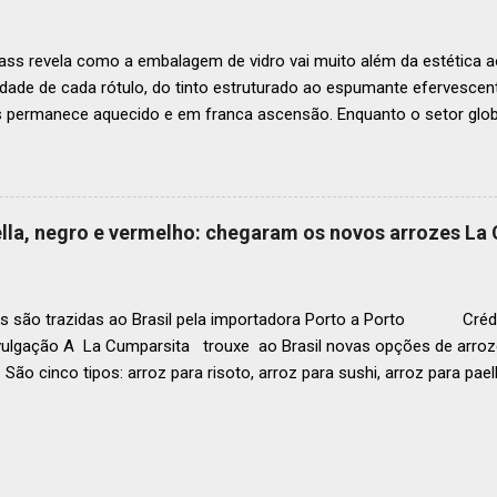
tecerá em Antígua (Guatemala) no próximo dia 2 de dezembro . Lista
ass revela como a embalagem de vidro vai muito além da estética ao
idade de cada rótulo, do tinto estruturado ao espumante efervesc
s permanece aquecido e em franca ascensão. Enquanto o setor glob
o Brasil registrou um crescimento de 3% no mesmo período, e as pr
, de acordo com a consultoria Euromonitor. É neste cenário de taça
que a O-I Glass, líder mundial na fabricação de embalagens de vidr
 essencial da indústria e consumidores e desvenda o segredo por tr
aella, negro e vermelho: chegaram os novos arrozes La
a tipo de vinho. Se você pensava que garrafa de vinho era tudo igu
r que cada curva, peso e formato tem uma função crucial na preser
ocê sabe por que as garrafas de vinhos são diferentes? Para qual tipo 
s são trazidas ao Brasil pela importadora Porto a Porto Crédi
vulgação A La Cumparsita trouxe ao Brasil novas opções de arroze
 São cinco tipos: arroz para risoto, arroz para sushi, arroz para pael
 . As novidades se somam ao arroz Basmati que já estava presen
zes são produzidos na Itália e distribuídos pela Porto a Porto. Em
g (a depender da tipologia), esses produtos são perfeitos tanto pa
ara o uso em restaurantes. Conheça os novos arrozes L a Cumparsi