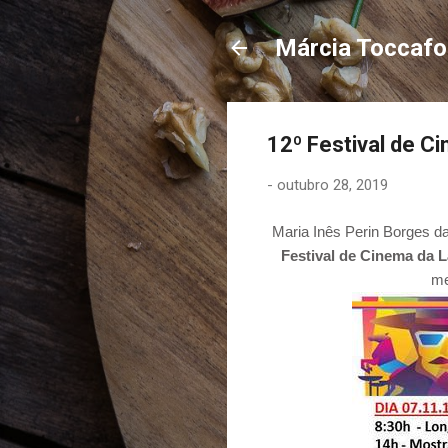
Márcia Toccaf
12º Festival de C
-
outubro 28, 2019
Maria
Inês Perin Borges da
Festival de Cinema da 
me