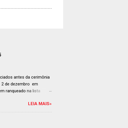
5
ciados antes da cerimônia
ia 2 de dezembro em
anqueado na lista
ndida de estabelecimentos
LEIA MAIS»
e e diversificado da
rganização em reconhecer
a grande revelação da
ellegrino & Acqua Panna,