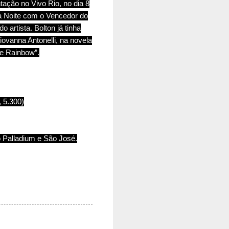
ação no Vivo Rio, no dia 8
ma Noite com o Vencedor do
artista. Bolton já tinha
iovanna Antonelli, na novela
e Rainbow”.
, 5.300)
 Palladium e São José.