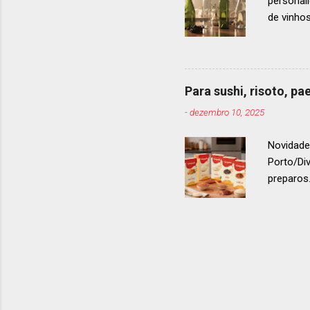
personal
de vinho
e 2024, 
até 2029
contínua 
parceira
Para sushi, risoto, p
para cad
-
dezembro 10, 2025
descobri
Afinal, v
Novidade
Porto/Di
preparos.
vermelho
. Os arro
g ou 1 k
quanto p
Cumparsi
arroz ita
coesão do