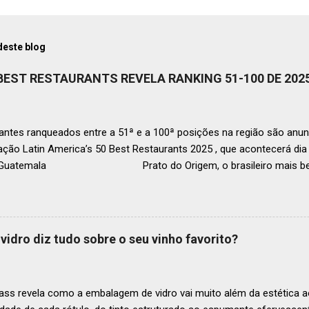
deste blog
 BEST RESTAURANTS REVELA RANKING 51-100 DE 202
ntes ranqueados entre a 51ª e a 100ª posições na região são anun
ação Latin America’s 50 Best Restaurants 2025 , que acontecerá d
, Guatemala Prato do Origem, o brasileiro mais bem r
a O Latin America’s 50 Best Restaurants anunciou hoje a lista este
os nas posições No.51 a No.100,em celebração ao panorama vibrant
mia de toda a região. A lista expandida demonstra o empenho da o
tro mais amplo de talentos gastronômicos e prepara o palco para 
vidro diz tudo sobre o seu vinho favorito?
o do Latin America’s 50 Best Restaurants 2025, patrocinada por S.P
tecerá em Antígua (Guatemala) no próximo dia 2 de dezembro . Lista
ass revela como a embalagem de vidro vai muito além da estética ao