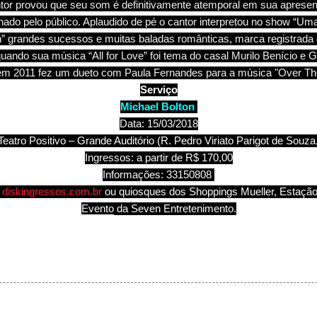
tor provou que seu som é definitivamente atemporal em sua apresent
nado pelo público. Aplaudido de pé o cantor interpretou no show “U
grandes sucessos e muitas baladas românticas, marca registrada do 
quando sua música “All for Love” foi tema do casal Murilo Benício e G
em 2011 fez um dueto com Paula Fernandes para a música "Over Th
Serviço
Michael Bolton
Data: 15/03/2018
Teatro Positivo – Grande Auditório (R. Pedro Viriato Parigot de Souza
Ingressos: a partir de R$ 170,00
Informações: 33150808
e
diskingressos.com.br
ou quiosques dos Shoppings Mueller, Estação
Evento
da
Seven Entretenimento.