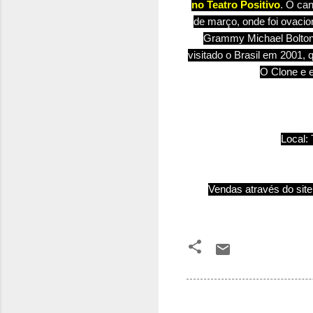
no Teatro Positivo
. O can
de março, onde foi ovacio
Grammy Michael Bolton” 
visitado o Brasil em 2001, 
O Clone e 
Local: 
Vendas através do sit