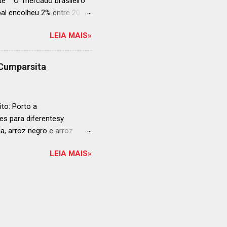
ente O mercado brasileiro
al encolheu 2% entre 2019
ojeções continuam em alta
LEIA MAIS»
s cheias e expansão
o, se posiciona como
ás da embalagem perfeita
 Cumparsita
al, prepare-se para
vação do néctar de Baco.
de vin...
to: Porto a
s para diferentesy
la, arroz negro e arroz
te no mercado brasileiro
LEIA MAIS»
 práticas embalagens de 500
ra o consumo em casa
ta: Arroz para sushi La
om a alta qualidade do
ão curto. O segredo está na