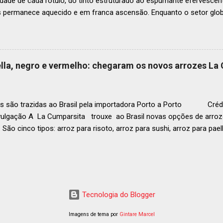
idade de cada rótulo, do tinto estruturado ao espumante efervesc
s permanece aquecido e em franca ascensão. Enquanto o setor glob
o Brasil registrou um crescimento de 3% no mesmo período, e as pr
, de acordo com a consultoria Euromonitor. É neste cenário de taça
que a O-I Glass, líder mundial na fabricação de embalagens de vidr
 essencial da indústria e consumidores e desvenda o segredo por tr
aella, negro e vermelho: chegaram os novos arrozes La
a tipo de vinho. Se você pensava que garrafa de vinho era tudo igu
r que cada curva, peso e formato tem uma função crucial na preser
ocê sabe por que as garrafas de vinhos são diferentes? Para qual tipo 
s são trazidas ao Brasil pela importadora Porto a Porto Crédi
vulgação A La Cumparsita trouxe ao Brasil novas opções de arroze
 São cinco tipos: arroz para risoto, arroz para sushi, arroz para pael
 . As novidades se somam ao arroz Basmati que já estava presen
zes são produzidos na Itália e distribuídos pela Porto a Porto. Em
g (a depender da tipologia), esses produtos são perfeitos tanto pa
ara o uso em restaurantes. Conheça os novos arrozes L a Cumparsi
ta C ombina as características necessárias para o arroz de sushi c
Tecnologia do Blogger
liano. Para fazer um bom sushi é preciso arroz branco, doce e de gr
s grão...
Imagens de tema por
Gintare Marcel