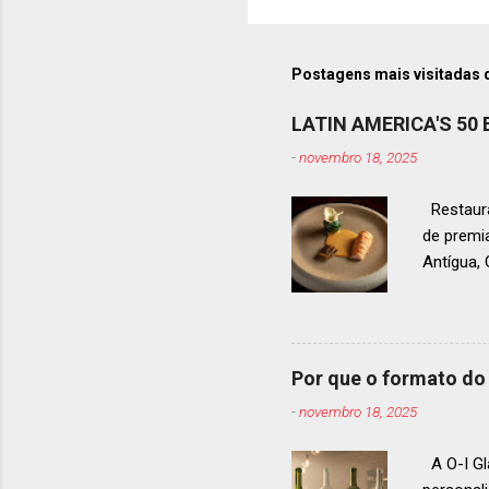
Postagens mais visitadas 
LATIN AMERICA'S 50
-
novembro 18, 2025
Restaura
de premi
Antígua
estendid
ranquead
gastrono
um espec
Por que o formato do 
premiaçã
-
novembro 18, 2025
que acon
A O-I Gl