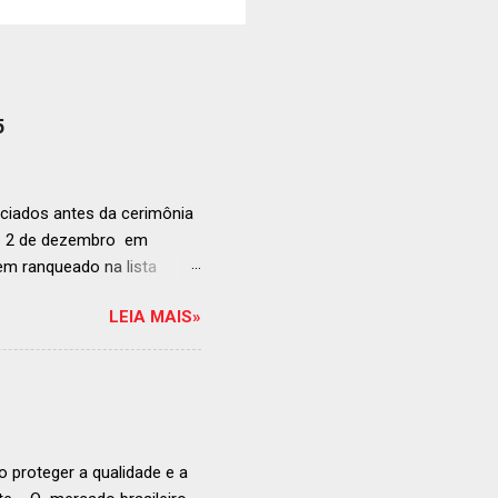
5
ciados antes da cerimônia
ia 2 de dezembro em
anqueado na lista
ndida de estabelecimentos
LEIA MAIS»
e e diversificado da
rganização em reconhecer
a grande revelação da
ellegrino & Acqua Panna,
 51-100: fatos r...
 proteger a qualidade e a