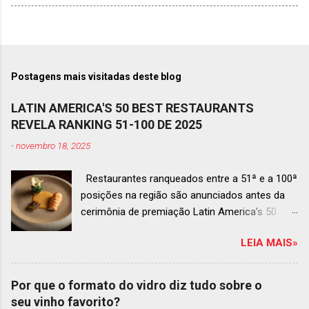
Postagens mais visitadas deste blog
LATIN AMERICA'S 50 BEST RESTAURANTS
REVELA RANKING 51-100 DE 2025
-
novembro 18, 2025
Restaurantes ranqueados entre a 51ª e a 100ª
posições na região são anunciados antes da
cerimônia de premiação Latin America’s 50
Best Restaurants 2025 , que acontecerá dia 2
LEIA MAIS»
de dezembro em Antígua, Guatemala
Prato do Origem, o brasileiro mais
bem ranqueado na lista estendida O Latin
Por que o formato do vidro diz tudo sobre o
America’s 50 Best Restaurants anunciou hoje a
seu vinho favorito?