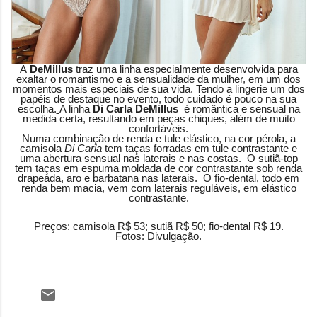
A
DeMillus
traz uma linha especialmente desenvolvida para
exaltar o romantismo e a sensualidade da mulher, em um dos
momentos mais especiais de sua vida. Tendo a lingerie um dos
papéis de destaque no evento, todo cuidado é pouco na sua
escolha.
A linha
Di Carla DeMillus
é romântica e sensual na
medida certa, resultando em peças chiques, além de muito
confortáveis.
Numa combinação de renda e tule elástico, na cor pérola, a
camisola
Di Carla
tem taças forradas em tule contrastante e
uma abertura sensual nas laterais e nas costas. O sutiã-top
tem taças em espuma moldada de cor contrastante sob renda
drapeada, aro e barbatana nas laterais. O fio-dental, todo em
renda bem macia, vem com laterais reguláveis, em elástico
contrastante.
Preços: camisola R$ 53; sutiã R$ 50; fio-dental R$ 19.
Fotos: Divulgação.