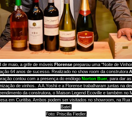
24 de maio, a grife de móveis
Florense
preparou uma “Noite de Vinhos
ão 64 anos de sucesso. Realizado no show room da construtora
A
ebração contou com a presença do enólogo
Norton Buer
, para dar a
nização de vinhos.
A A.Yoshii e a Florense trabalharam juntas na d
endimento da construtora, o Maison Legend Ecoville e também no Ma
mpresa em Curitiba. Ambos podem ser visitados no showroom, na Rua
Batel.
F
oto: Priscilla Fiedler.