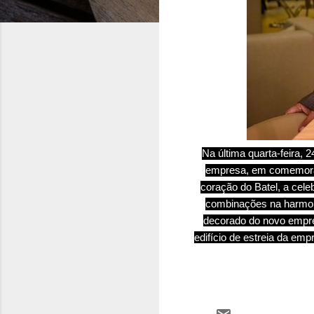
Na última quarta-feira, 
empresa, em comemoraç
coração do Batel, a cel
combinações na harmo
decorado do novo empre
edifício de estreia da e