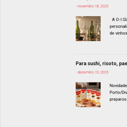
premiaçã
-
novembro 18, 2025
que acon
A O-I Gl
personal
de vinho
e 2024, 
até 2029
contínua 
parceira
Para sushi, risoto, p
para cad
-
dezembro 10, 2025
descobri
Afinal, v
Novidade
Porto/Di
preparos.
vermelho
. Os arro
g ou 1 k
quanto p