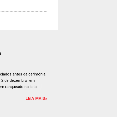
5
ciados antes da cerimônia
ia 2 de dezembro em
anqueado na lista
ndida de estabelecimentos
LEIA MAIS»
e e diversificado da
rganização em reconhecer
a grande revelação da