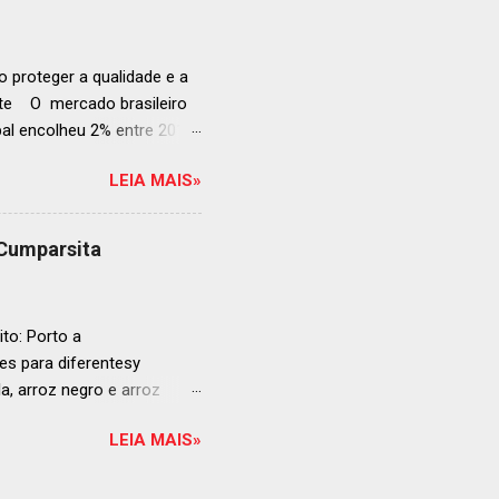
ellegrino & Acqua Panna,
 51-100: fatos r...
 proteger a qualidade e a
ente O mercado brasileiro
al encolheu 2% entre 2019
ojeções continuam em alta
LEIA MAIS»
s cheias e expansão
o, se posiciona como
ás da embalagem perfeita
 Cumparsita
al, prepare-se para
vação do néctar de Baco.
de vin...
to: Porto a
s para diferentesy
la, arroz negro e arroz
te no mercado brasileiro
LEIA MAIS»
 práticas embalagens de 500
ra o consumo em casa
ta: Arroz para sushi La