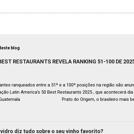
deste blog
 BEST RESTAURANTS REVELA RANKING 51-100 DE 202
ntes ranqueados entre a 51ª e a 100ª posições na região são anun
ação Latin America’s 50 Best Restaurants 2025 , que acontecerá d
, Guatemala Prato do Origem, o brasileiro mais bem r
a O Latin America’s 50 Best Restaurants anunciou hoje a lista este
os nas posições No.51 a No.100,em celebração ao panorama vibrant
mia de toda a região. A lista expandida demonstra o empenho da o
tro mais amplo de talentos gastronômicos e prepara o palco para 
vidro diz tudo sobre o seu vinho favorito?