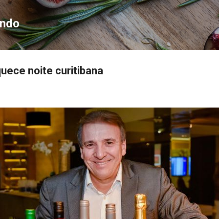
Pular para o conteúdo principal
ondo
uece noite curitibana