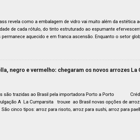
o do Latin America’s 50 Best Restaurants 2025, patrocinada por S.P
tecerá em Antígua (Guatemala) no próximo dia 2 de dezembro . Lista
ass revela como a embalagem de vidro vai muito além da estética ao
idade de cada rótulo, do tinto estruturado ao espumante efervesc
s permanece aquecido e em franca ascensão. Enquanto o setor glob
o Brasil registrou um crescimento de 3% no mesmo período, e as pr
, de acordo com a consultoria Euromonitor. É neste cenário de taça
que a O-I Glass, líder mundial na fabricação de embalagens de vidr
 essencial da indústria e consumidores e desvenda o segredo por tr
aella, negro e vermelho: chegaram os novos arrozes La
a tipo de vinho. Se você pensava que garrafa de vinho era tudo igu
r que cada curva, peso e formato tem uma função crucial na preser
ocê sabe por que as garrafas de vinhos são diferentes? Para qual tipo 
s são trazidas ao Brasil pela importadora Porto a Porto Crédi
vulgação A La Cumparsita trouxe ao Brasil novas opções de arroze
 São cinco tipos: arroz para risoto, arroz para sushi, arroz para pael
 . As novidades se somam ao arroz Basmati que já estava presen
zes são produzidos na Itália e distribuídos pela Porto a Porto. Em
g (a depender da tipologia), esses produtos são perfeitos tanto pa
ara o uso em restaurantes. Conheça os novos arrozes L a Cumparsi