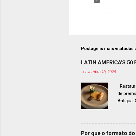
Postagens mais visitadas 
LATIN AMERICA'S 50
-
novembro 18, 2025
Restaura
de premi
Antígua
estendid
ranquead
gastrono
um espec
Por que o formato do 