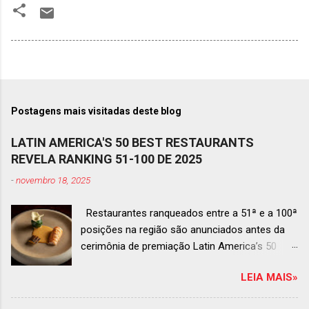
Postagens mais visitadas deste blog
LATIN AMERICA'S 50 BEST RESTAURANTS
REVELA RANKING 51-100 DE 2025
-
novembro 18, 2025
Restaurantes ranqueados entre a 51ª e a 100ª
posições na região são anunciados antes da
cerimônia de premiação Latin America’s 50
Best Restaurants 2025 , que acontecerá dia 2
LEIA MAIS»
de dezembro em Antígua, Guatemala
Prato do Origem, o brasileiro mais