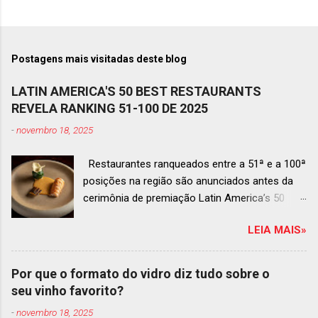
Postagens mais visitadas deste blog
LATIN AMERICA'S 50 BEST RESTAURANTS
REVELA RANKING 51-100 DE 2025
-
novembro 18, 2025
Restaurantes ranqueados entre a 51ª e a 100ª
posições na região são anunciados antes da
cerimônia de premiação Latin America’s 50
Best Restaurants 2025 , que acontecerá dia 2
LEIA MAIS»
de dezembro em Antígua, Guatemala
Prato do Origem, o brasileiro mais
bem ranqueado na lista estendida O Latin
Por que o formato do vidro diz tudo sobre o
America’s 50 Best Restaurants anunciou hoje a
seu vinho favorito?
lista estendida de estabelecimentos
-
novembro 18, 2025
ranqueados nas posições No.51 a No.100,em