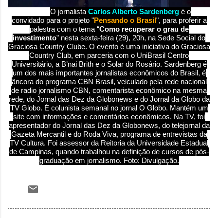
O jornalista
Carlos Alberto Sardenberg
é o
convidado
para o projeto "
Pensando o Brasil
",
para
proferir a
palestra com o tema “
Como recuperar o grau de
investimento
”
nesta sexta-feira (29), 20h,
na Sede Social do
Graciosa Country Clube. O evento é uma iniciativa
do Graciosa
Country Club,
em parceria com o UniBrasil Centro
Universitário, a B’nai Brith e o Solar do Rosário.
Sardenberg é
um dos mais importantes jornalistas econômicos do Brasil, é
âncora do programa CBN Brasil, veiculado pela rede nacional
de radio jornalismo CBN, comentarista econômico na mesma
rede, do Jornal das Dez da Globonews e do Jornal da Globo da
TV Globo. É colunista semanal no jornal O Globo. Mantém um
site com informações e comentários econômicos. Na TV, foi
apresentador do Jornal das Dez da Globonews, do telejornal da
Gazeta Mercantil e do Roda Viva, programa de entrevistas da
TV Cultura. F
oi assessor da Reitoria da Universidade Estadual
de Campinas, quando trabalhou na definição de cursos de pós-
graduação em jornalismo. Foto: Divulgação.