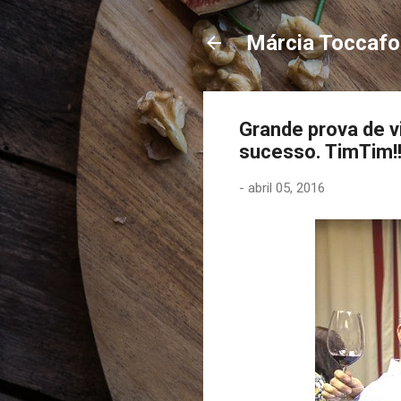
Márcia Toccaf
Grande prova de v
sucesso. TimTim!
-
abril 05, 2016