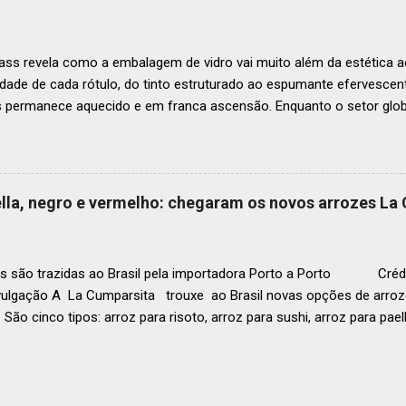
o do Latin America’s 50 Best Restaurants 2025, patrocinada por S.P
tecerá em Antígua (Guatemala) no próximo dia 2 de dezembro . Lista
ass revela como a embalagem de vidro vai muito além da estética ao
idade de cada rótulo, do tinto estruturado ao espumante efervesc
s permanece aquecido e em franca ascensão. Enquanto o setor glob
o Brasil registrou um crescimento de 3% no mesmo período, e as pr
, de acordo com a consultoria Euromonitor. É neste cenário de taça
que a O-I Glass, líder mundial na fabricação de embalagens de vidr
 essencial da indústria e consumidores e desvenda o segredo por tr
aella, negro e vermelho: chegaram os novos arrozes La
a tipo de vinho. Se você pensava que garrafa de vinho era tudo igu
r que cada curva, peso e formato tem uma função crucial na preser
ocê sabe por que as garrafas de vinhos são diferentes? Para qual tipo 
s são trazidas ao Brasil pela importadora Porto a Porto Crédi
vulgação A La Cumparsita trouxe ao Brasil novas opções de arroze
 São cinco tipos: arroz para risoto, arroz para sushi, arroz para pael
 . As novidades se somam ao arroz Basmati que já estava presen
zes são produzidos na Itália e distribuídos pela Porto a Porto. Em
g (a depender da tipologia), esses produtos são perfeitos tanto pa
ara o uso em restaurantes. Conheça os novos arrozes L a Cumparsi