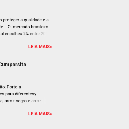
ellegrino & Acqua Panna,
 51-100: fatos r...
 proteger a qualidade e a
ente O mercado brasileiro
al encolheu 2% entre 2019
ojeções continuam em alta
LEIA MAIS»
s cheias e expansão
o, se posiciona como
ás da embalagem perfeita
 Cumparsita
al, prepare-se para
vação do néctar de Baco.
de vin...
to: Porto a
s para diferentesy
la, arroz negro e arroz
te no mercado brasileiro
LEIA MAIS»
 práticas embalagens de 500
ra o consumo em casa
ta: Arroz para sushi La