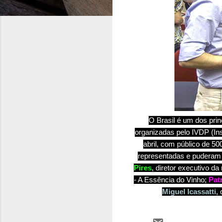
O Brasil é um dos pri
organizadas pelo IVDP
(In
abril, com público de 5
representadas e puderam s
Pires
, diretor executivo d
- A Essência do Vinho;
Pat
Miguel Icassatti
,