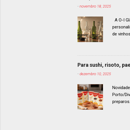
premiaçã
-
novembro 18, 2025
que acon
A O-I Gl
personal
de vinho
e 2024, 
até 2029
contínua 
parceira
Para sushi, risoto, p
para cad
-
dezembro 10, 2025
descobri
Afinal, v
Novidade
Porto/Di
preparos.
vermelho
. Os arro
g ou 1 k
quanto p