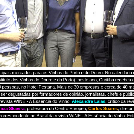
ncipais mercados para os Vinhos do Porto e do Douro. No calendário
stituto dos Vinhos do Douro e do Porto)
neste ano, Curitiba recebeu 
00 pessoas, no Hotel Pestana.
Mais de 30 empresas e cerca de 40 m
er degustadas por formadores de opinião, jornalistas, chefs e públi
a revista WINE - A Essência do Vinho;
Alexandre Lalas
, crítico da re
ricia Skavira
, professora do Centro Europeu;
Carlos Soares
, diret
 correspondente no Brasil da revista WINE - A Essência do Vinho. Fot