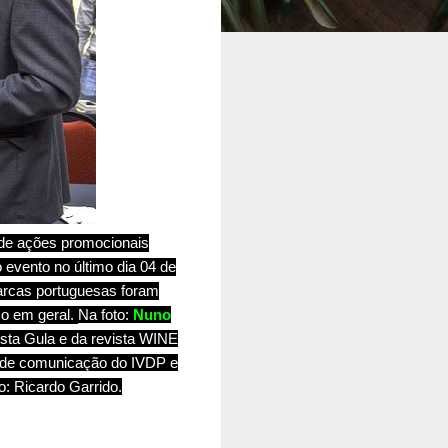
 de ações promocionais
o evento no último dia 04 de
arcas portuguesas foram
co em geral.
Na foto:
Nuno
vista Gula e da revista WINE
or de comunicação do IVDP e
o: Ricardo Garrido.