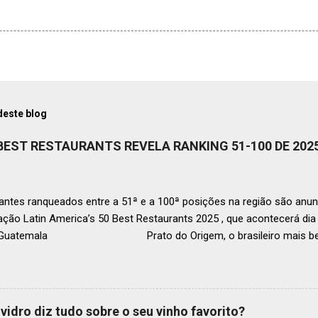
deste blog
 BEST RESTAURANTS REVELA RANKING 51-100 DE 202
ntes ranqueados entre a 51ª e a 100ª posições na região são anun
ação Latin America’s 50 Best Restaurants 2025 , que acontecerá d
, Guatemala Prato do Origem, o brasileiro mais bem r
a O Latin America’s 50 Best Restaurants anunciou hoje a lista este
os nas posições No.51 a No.100,em celebração ao panorama vibrant
mia de toda a região. A lista expandida demonstra o empenho da o
tro mais amplo de talentos gastronômicos e prepara o palco para 
vidro diz tudo sobre o seu vinho favorito?