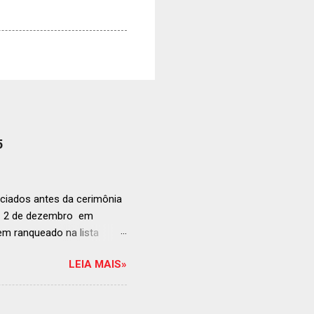
5
ciados antes da cerimônia
ia 2 de dezembro em
anqueado na lista
ndida de estabelecimentos
LEIA MAIS»
e e diversificado da
rganização em reconhecer
a grande revelação da