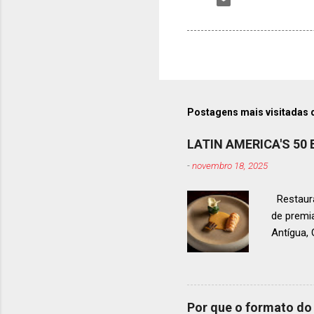
Postagens mais visitadas 
LATIN AMERICA'S 50
-
novembro 18, 2025
Restaura
de premi
Antígua
estendid
ranquead
gastrono
um espec
Por que o formato do 