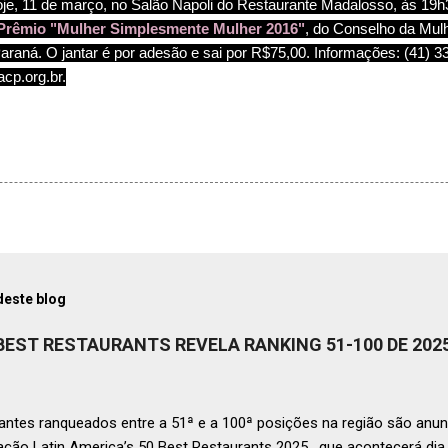
je, 11 de março, no Salão Napoli do Restaurante Madalosso, às 19h
 Prêmio "Mulher Simplesmente Mulher 2016"
, do Conselho da Mul
araná. O jantar é
por adesão e sai por R$75,00. Informações: (41) 3
cp.org.br.
deste blog
 BEST RESTAURANTS REVELA RANKING 51-100 DE 202
ntes ranqueados entre a 51ª e a 100ª posições na região são anun
ação Latin America’s 50 Best Restaurants 2025 , que acontecerá d