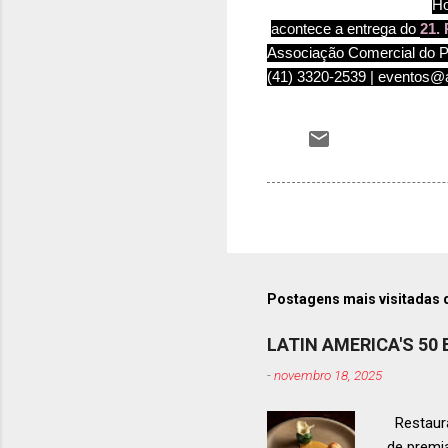
Ho
,
aco
ntece a entrega do
21.
Associação Comercial do P
(41) 3320-2539 | eventos@a
Postagens mais visitadas 
LATIN AMERICA'S 50
-
novembro 18, 2025
Restaura
de premi