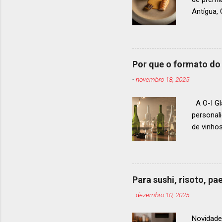
Antígua
estendid
ranquead
gastrono
um espec
Por que o formato do 
premiaçã
-
novembro 18, 2025
que acon
A O-I Gl
personal
de vinho
e 2024, 
até 2029
contínua 
parceira
Para sushi, risoto, p
para cad
-
dezembro 10, 2025
descobri
Afinal, v
Novidade