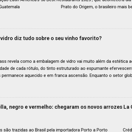
, Guatemala Prato do Origem, o brasileiro mais bem r
a O Latin America’s 50 Best Restaurants anunciou hoje a lista este
os nas posições No.51 a No.100,em celebração ao panorama vibrant
mia de toda a região. A lista expandida demonstra o empenho da o
tro mais amplo de talentos gastronômicos e prepara o palco para 
vidro diz tudo sobre o seu vinho favorito?
o do Latin America’s 50 Best Restaurants 2025, patrocinada por S.P
tecerá em Antígua (Guatemala) no próximo dia 2 de dezembro . Lista
ass revela como a embalagem de vidro vai muito além da estética ao
idade de cada rótulo, do tinto estruturado ao espumante efervesc
s permanece aquecido e em franca ascensão. Enquanto o setor glob
o Brasil registrou um crescimento de 3% no mesmo período, e as pr
, de acordo com a consultoria Euromonitor. É neste cenário de taça
que a O-I Glass, líder mundial na fabricação de embalagens de vidr
 essencial da indústria e consumidores e desvenda o segredo por tr
aella, negro e vermelho: chegaram os novos arrozes La
a tipo de vinho. Se você pensava que garrafa de vinho era tudo igu
r que cada curva, peso e formato tem uma função crucial na preser
ocê sabe por que as garrafas de vinhos são diferentes? Para qual tipo 
s são trazidas ao Brasil pela importadora Porto a Porto Crédi