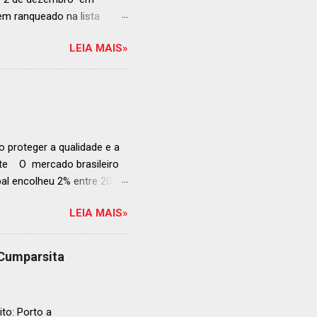
anqueado na lista
ndida de estabelecimentos
LEIA MAIS»
e e diversificado da
rganização em reconhecer
a grande revelação da
ellegrino & Acqua Panna,
 51-100: fatos r...
 proteger a qualidade e a
ente O mercado brasileiro
al encolheu 2% entre 2019
ojeções continuam em alta
LEIA MAIS»
s cheias e expansão
o, se posiciona como
ás da embalagem perfeita
 Cumparsita
al, prepare-se para
vação do néctar de Baco.
de vin...
to: Porto a