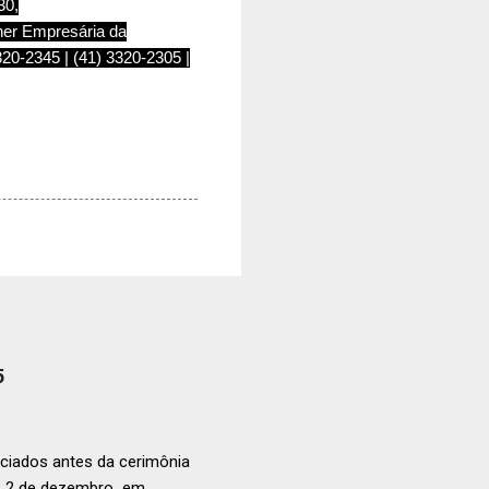
30,
her Empresária da
320-2345 | (41) 3320-2305 |
5
ciados antes da cerimônia
ia 2 de dezembro em