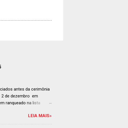
5
ciados antes da cerimônia
ia 2 de dezembro em
anqueado na lista
ndida de estabelecimentos
LEIA MAIS»
e e diversificado da
rganização em reconhecer