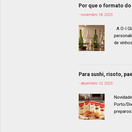
um espec
Por que o formato do 
premiaçã
-
novembro 18, 2025
que acon
A O-I Gl
personal
de vinho
e 2024, 
até 2029
contínua 
parceira
Para sushi, risoto, p
para cad
-
dezembro 10, 2025
descobri
Afinal, v
Novidade
Porto/Di
preparos.
vermelho
. Os arro