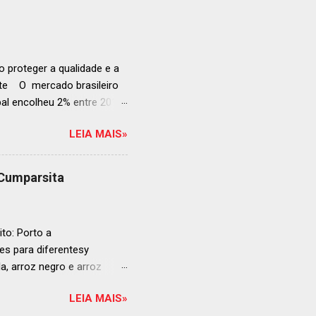
a grande revelação da
ellegrino & Acqua Panna,
 51-100: fatos r...
 proteger a qualidade e a
ente O mercado brasileiro
al encolheu 2% entre 2019
ojeções continuam em alta
LEIA MAIS»
s cheias e expansão
o, se posiciona como
ás da embalagem perfeita
 Cumparsita
al, prepare-se para
vação do néctar de Baco.
de vin...
to: Porto a
s para diferentesy
la, arroz negro e arroz
te no mercado brasileiro
LEIA MAIS»
 práticas embalagens de 500