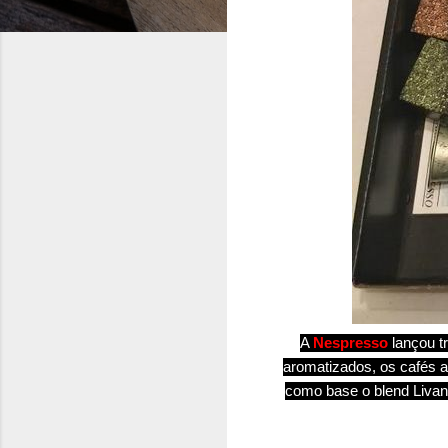
A
Nespresso
lançou t
aromatizados, os cafés ap
como base o blend Livant