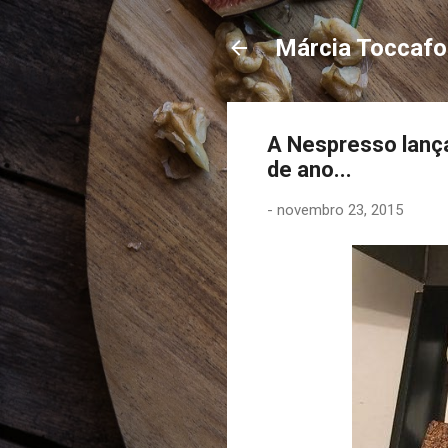
Márcia Toccaf
A Nespresso lança
de ano...
-
novembro 23, 2015