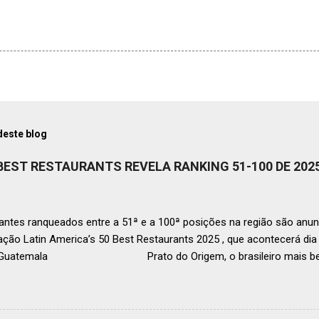
deste blog
 BEST RESTAURANTS REVELA RANKING 51-100 DE 202
ntes ranqueados entre a 51ª e a 100ª posições na região são anun
ação Latin America’s 50 Best Restaurants 2025 , que acontecerá d
, Guatemala Prato do Origem, o brasileiro mais bem r
a O Latin America’s 50 Best Restaurants anunciou hoje a lista este
os nas posições No.51 a No.100,em celebração ao panorama vibrant
mia de toda a região. A lista expandida demonstra o empenho da o