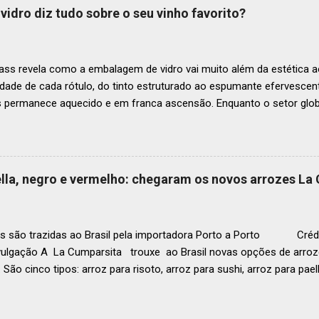
tro mais amplo de talentos gastronômicos e prepara o palco para 
vidro diz tudo sobre o seu vinho favorito?
o do Latin America’s 50 Best Restaurants 2025, patrocinada por S.P
tecerá em Antígua (Guatemala) no próximo dia 2 de dezembro . Lista
ass revela como a embalagem de vidro vai muito além da estética ao
idade de cada rótulo, do tinto estruturado ao espumante efervesc
s permanece aquecido e em franca ascensão. Enquanto o setor glob
o Brasil registrou um crescimento de 3% no mesmo período, e as pr
, de acordo com a consultoria Euromonitor. É neste cenário de taça
que a O-I Glass, líder mundial na fabricação de embalagens de vidr
 essencial da indústria e consumidores e desvenda o segredo por tr
aella, negro e vermelho: chegaram os novos arrozes La
a tipo de vinho. Se você pensava que garrafa de vinho era tudo igu
r que cada curva, peso e formato tem uma função crucial na preser
ocê sabe por que as garrafas de vinhos são diferentes? Para qual tipo 
s são trazidas ao Brasil pela importadora Porto a Porto Crédi
vulgação A La Cumparsita trouxe ao Brasil novas opções de arroze
 São cinco tipos: arroz para risoto, arroz para sushi, arroz para pael
 . As novidades se somam ao arroz Basmati que já estava presen
zes são produzidos na Itália e distribuídos pela Porto a Porto. Em