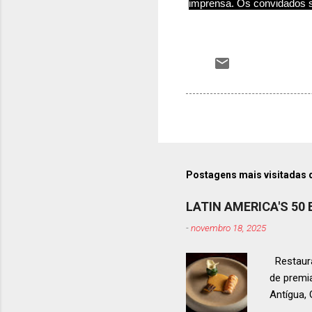
imprensa. Os convidados s
Postagens mais visitadas 
LATIN AMERICA'S 50
-
novembro 18, 2025
Restaura
de premi
Antígua
estendid