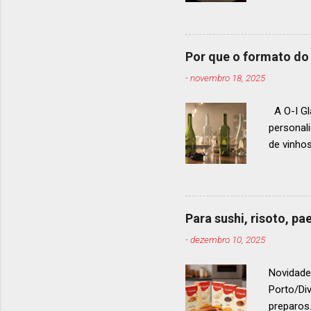
ranquead
gastrono
um espec
Por que o formato do 
premiaçã
-
novembro 18, 2025
que acon
A O-I Gl
personal
de vinho
e 2024, 
até 2029
contínua 
parceira
Para sushi, risoto, p
para cad
-
dezembro 10, 2025
descobri
Afinal, v
Novidade
Porto/Di
preparos.