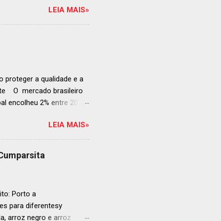
LEIA MAIS»
e e diversificado da
rganização em reconhecer
a grande revelação da
ellegrino & Acqua Panna,
 51-100: fatos r...
 proteger a qualidade e a
ente O mercado brasileiro
al encolheu 2% entre 2019
ojeções continuam em alta
LEIA MAIS»
s cheias e expansão
o, se posiciona como
ás da embalagem perfeita
 Cumparsita
al, prepare-se para
vação do néctar de Baco.
de vin...
to: Porto a
s para diferentesy
la, arroz negro e arroz