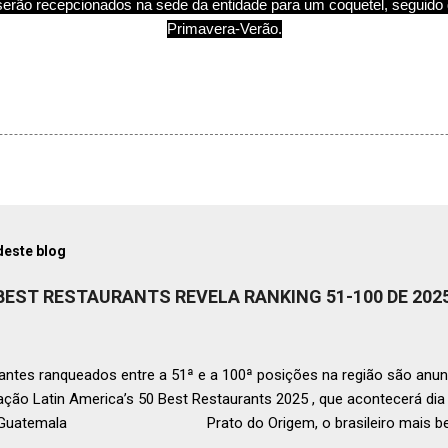
erão recepcionados na sede da entidade para um coquetel, seguido 
Primavera-Verão.
deste blog
 BEST RESTAURANTS REVELA RANKING 51-100 DE 202
ntes ranqueados entre a 51ª e a 100ª posições na região são anun
ação Latin America’s 50 Best Restaurants 2025 , que acontecerá d
, Guatemala Prato do Origem, o brasileiro mais bem r
a O Latin America’s 50 Best Restaurants anunciou hoje a lista este