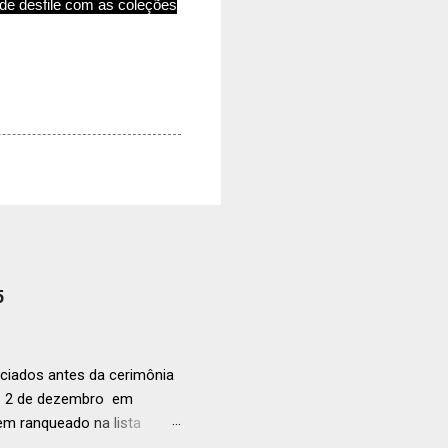
de desfile com as coleções
5
ciados antes da cerimônia
ia 2 de dezembro em
anqueado na lista
ndida de estabelecimentos