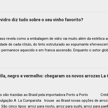
os nas posições No.51 a No.100,em celebração ao panorama vibrant
mia de toda a região. A lista expandida demonstra o empenho da o
tro mais amplo de talentos gastronômicos e prepara o palco para 
vidro diz tudo sobre o seu vinho favorito?
o do Latin America’s 50 Best Restaurants 2025, patrocinada por S.P
tecerá em Antígua (Guatemala) no próximo dia 2 de dezembro . Lista
ass revela como a embalagem de vidro vai muito além da estética ao
idade de cada rótulo, do tinto estruturado ao espumante efervesc
s permanece aquecido e em franca ascensão. Enquanto o setor glob
o Brasil registrou um crescimento de 3% no mesmo período, e as pr
, de acordo com a consultoria Euromonitor. É neste cenário de taça
que a O-I Glass, líder mundial na fabricação de embalagens de vidr
 essencial da indústria e consumidores e desvenda o segredo por tr
aella, negro e vermelho: chegaram os novos arrozes La
a tipo de vinho. Se você pensava que garrafa de vinho era tudo igu
r que cada curva, peso e formato tem uma função crucial na preser
ocê sabe por que as garrafas de vinhos são diferentes? Para qual tipo 
s são trazidas ao Brasil pela importadora Porto a Porto Crédi
vulgação A La Cumparsita trouxe ao Brasil novas opções de arroze
 São cinco tipos: arroz para risoto, arroz para sushi, arroz para pael