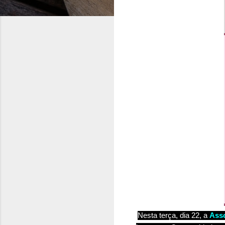
Nesta terça, dia 22, a
Asso