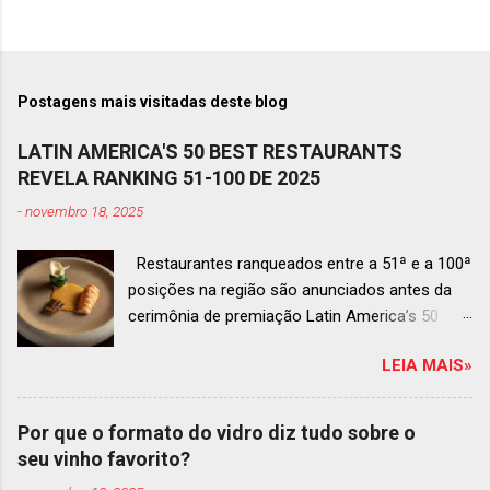
Postagens mais visitadas deste blog
LATIN AMERICA'S 50 BEST RESTAURANTS
REVELA RANKING 51-100 DE 2025
-
novembro 18, 2025
Restaurantes ranqueados entre a 51ª e a 100ª
posições na região são anunciados antes da
cerimônia de premiação Latin America’s 50
Best Restaurants 2025 , que acontecerá dia 2
LEIA MAIS»
de dezembro em Antígua, Guatemala
Prato do Origem, o brasileiro mais
bem ranqueado na lista estendida O Latin
Por que o formato do vidro diz tudo sobre o
America’s 50 Best Restaurants anunciou hoje a
seu vinho favorito?
lista estendida de estabelecimentos