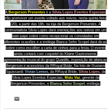
A
Bergerson Presentes
e a
Silvia Lopes Eventos Especiais
irão promover um evento voltado aos noivos, nesta quinta-feira
(20), a partir das 18h, na loja da Bergerson Presentes. A
cerimonialista Silvia Lopes dará orientações aos noivos em um
bate-papo sobre como recepcionar os convidados em
diferentes ocasiões e a enóloga Bianca Sehn Scopel dará dicas
sobre como escolher a carta de vinhos para a festa. O evento
ainda contará com coquetel do Klaine Gastronomie,
apresentação musical do grupo Quartilis, exposição de alianças
Bergerson e acessórios da RRoyal Bride.
Na foto de
Gustavo
Sguissardi:
Vivian Lemos
, da RRoyal Bride,
Silvia Lopes
, da
Silvia Lopes Eventos Especiais,
Malu Vaz
, gerente da
Bergerson Presentes, e
Bianca Sehn Scopel
, enóloga.