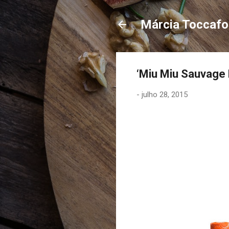
Márcia Toccaf
‘Miu Miu Sauvage 
-
julho 28, 2015