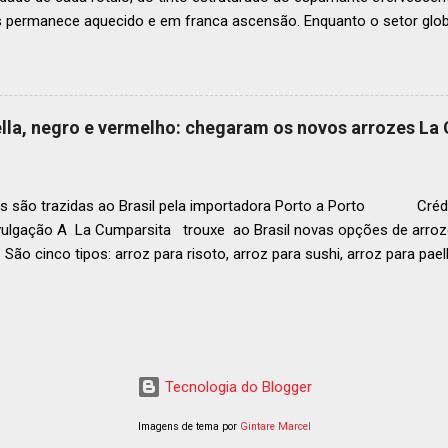
s permanece aquecido e em franca ascensão. Enquanto o setor glob
o Brasil registrou um crescimento de 3% no mesmo período, e as pr
, de acordo com a consultoria Euromonitor. É neste cenário de taça
que a O-I Glass, líder mundial na fabricação de embalagens de vidr
 essencial da indústria e consumidores e desvenda o segredo por tr
aella, negro e vermelho: chegaram os novos arrozes La
a tipo de vinho. Se você pensava que garrafa de vinho era tudo igu
r que cada curva, peso e formato tem uma função crucial na preser
ocê sabe por que as garrafas de vinhos são diferentes? Para qual tipo 
s são trazidas ao Brasil pela importadora Porto a Porto Crédi
vulgação A La Cumparsita trouxe ao Brasil novas opções de arroze
 São cinco tipos: arroz para risoto, arroz para sushi, arroz para pael
 . As novidades se somam ao arroz Basmati que já estava presen
zes são produzidos na Itália e distribuídos pela Porto a Porto. Em
g (a depender da tipologia), esses produtos são perfeitos tanto pa
ara o uso em restaurantes. Conheça os novos arrozes L a Cumparsi
ta C ombina as características necessárias para o arroz de sushi c
Tecnologia do Blogger
liano. Para fazer um bom sushi é preciso arroz branco, doce e de gr
s grão...
Imagens de tema por
Gintare Marcel