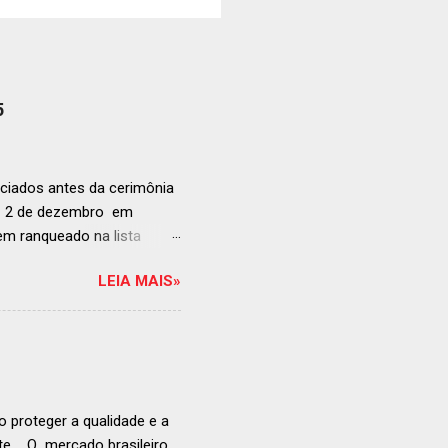
5
ciados antes da cerimônia
ia 2 de dezembro em
anqueado na lista
ndida de estabelecimentos
LEIA MAIS»
e e diversificado da
rganização em reconhecer
a grande revelação da
ellegrino & Acqua Panna,
 51-100: fatos r...
 proteger a qualidade e a
ente O mercado brasileiro