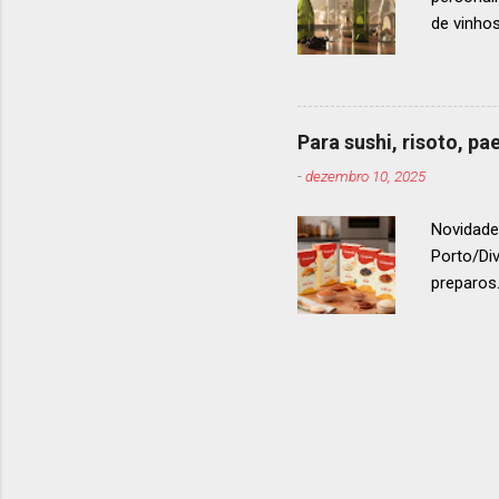
de vinho
e 2024, 
até 2029
contínua 
parceira
Para sushi, risoto, p
para cad
-
dezembro 10, 2025
descobri
Afinal, v
Novidade
Porto/Di
preparos.
vermelho
. Os arro
g ou 1 k
quanto p
Cumparsi
arroz ita
coesão do