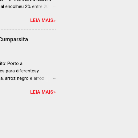
al encolheu 2% entre 2019
ojeções continuam em alta
LEIA MAIS»
s cheias e expansão
o, se posiciona como
ás da embalagem perfeita
 Cumparsita
al, prepare-se para
vação do néctar de Baco.
de vin...
to: Porto a
s para diferentesy
la, arroz negro e arroz
te no mercado brasileiro
LEIA MAIS»
 práticas embalagens de 500
ra o consumo em casa
ta: Arroz para sushi La
om a alta qualidade do
ão curto. O segredo está na