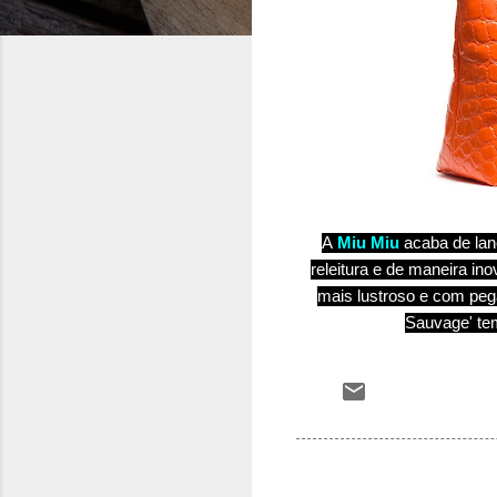
A
Miu
Miu
acaba de lan
releitura e de maneira in
mais lustroso e com peg
Sauvage' tem