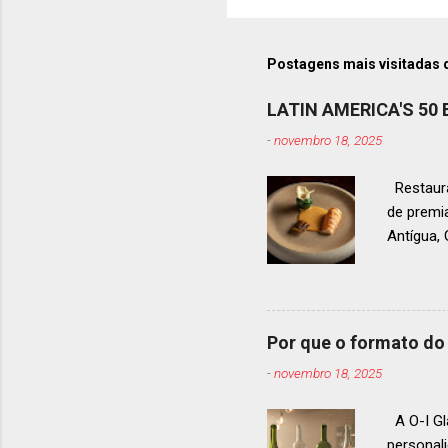
Postagens mais visitadas 
LATIN AMERICA'S 50
-
novembro 18, 2025
Restaura
de premi
Antígua
estendid
ranquead
gastrono
um espec
Por que o formato do 
premiaçã
-
novembro 18, 2025
que acon
A O-I Gl
personal