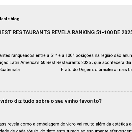
deste blog
 BEST RESTAURANTS REVELA RANKING 51-100 DE 202
ntes ranqueados entre a 51ª e a 100ª posições na região são anun
ação Latin America’s 50 Best Restaurants 2025 , que acontecerá d
, Guatemala Prato do Origem, o brasileiro mais bem r
a O Latin America’s 50 Best Restaurants anunciou hoje a lista este
os nas posições No.51 a No.100,em celebração ao panorama vibrant
mia de toda a região. A lista expandida demonstra o empenho da o
tro mais amplo de talentos gastronômicos e prepara o palco para 
vidro diz tudo sobre o seu vinho favorito?
o do Latin America’s 50 Best Restaurants 2025, patrocinada por S.P
tecerá em Antígua (Guatemala) no próximo dia 2 de dezembro . Lista
ass revela como a embalagem de vidro vai muito além da estética ao
idade de cada rótulo, do tinto estruturado ao espumante efervesc