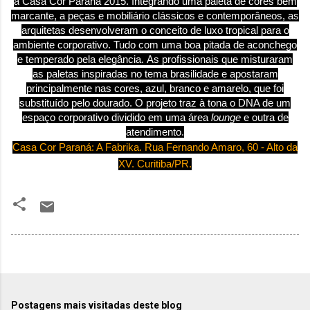
a
Casa
Cor
Paraná 2015.
Integrando uma paleta de cores bem
marcante, a peças e mobiliário clássicos e contemporâneos, as
arquitetas desenvolveram o conceito de luxo tropical para o
ambiente corporativo. Tudo com uma boa pitada de aconchego
e temperado pela elegância.
As profissionais que misturaram
as paletas inspiradas no tema brasilidade e apostaram
principalmente nas cores, azul, branco e amarelo, que foi
substituído pelo dourado.
O projeto traz à tona o DNA de um
espaço corporativo
dividido em uma área
lounge
e outra de
atendimento.
Casa Cor Paraná: A Fabrika. Rua Fernando Amaro, 60 - Alto da
XV. Curitiba/PR.
Postagens mais visitadas deste blog