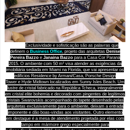
Exclusividade e sofisticação são as palavras que
definem o
Business Office
, projeto das arquitetas
Denise
Pereira Bazzo
e
Janaina Bazzo
para a
Casa
Cor
Paraná
2015. O ambiente com 50 m² visa atender as exigências da
imobiliária sediada em Miami na Florida, que vai apresentar os
edifícios
Residence by Armani/
Casa
,
Porsche Design
Tower
e
Hyde Midtown localizados em Sunny Isles Beach.
Um
lustre de cristal fabricado na República Tcheca, integralmente
em cristal elite bohemia e decorado com pingentes de legítimos
cristais Swarovskis acompanhado do tapete desenhado pelas
arquitetas exclusivamente para o ambiente, deixam a entrada
imponente e dão boas-vindas aos visitantes.
Outro elemento
em destaque é a mesa de atendimento projetada por elas com
tampo em mármore grego especialmente para