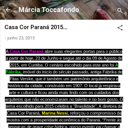
Pular para o conteúdo principal
Márcia Toccafondo
Casa Cor Paraná 2015...
-
junho 23, 2015
A
Casa Cor Paraná
abre suas elegantes portas para o público
a partir de hoje, 23 de Junho e segue até o dia 09 de Agosto de
2015, em Curitiba. O cenário escolhido
para este ano fo
i
A
Fábrika
,
imóvel do início do século passado, antiga Fábrika de
Fitas Verske, que é também um patrimônio arquitetônico e
histórico da cidade, construído em 1907. O local
já respirava
arte e cultura e ficou ainda mais lindo com os cuidados dos
arquitetos que não economizaram no talento e no bom gosto. O
tema escolhido para 2015 celebra a "
Bra
silidade". A
diretora da
Casa Cor Paraná,
Marina Nessi
, reforçou o compromisso da
mostra com a prosperidade econômica do Paraná. “
Frente às
ameaças de grave crise hídrica, nosso evento vai chamar a