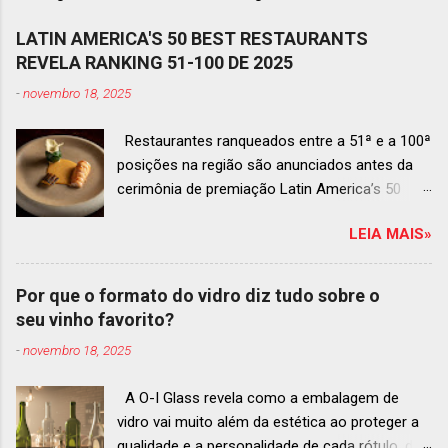
LATIN AMERICA'S 50 BEST RESTAURANTS
REVELA RANKING 51-100 DE 2025
-
novembro 18, 2025
Restaurantes ranqueados entre a 51ª e a 100ª
posições na região são anunciados antes da
cerimônia de premiação Latin America’s 50
Best Restaurants 2025 , que acontecerá dia 2
LEIA MAIS»
de dezembro em Antígua, Guatemala
Prato do Origem, o brasileiro mais
bem ranqueado na lista estendida O Latin
Por que o formato do vidro diz tudo sobre o
America’s 50 Best Restaurants anunciou hoje a
seu vinho favorito?
lista estendida de estabelecimentos
-
novembro 18, 2025
ranqueados nas posições No.51 a No.100,em
celebração ao panorama vibrante e
A O-I Glass revela como a embalagem de
diversificado da gastronomia de toda a região.
vidro vai muito além da estética ao proteger a
A lista expandida demonstra o empenho da
qualidade e a personalidade de cada rótulo, do