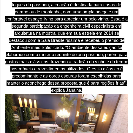
toques do passado, a criação é destinada para casas de
campo ou de montanha, com uma ampla adega e um
confortável espaço living para apreciar um belo vinho. Essa é a
segunda participação da engenheira civil especialista em
arquitetura na mostra, que em sua estreia em 2014 se
destacou com a Sala Brasileiríssima e recebeu o prêmio de
Ambiente mais Sofisticado. “O ambiente dessa edição foi
elaborado com o mesmo requinte do ano passado, porém para
gostos mais clássicos, trazendo a tradição do vinho e do tempo
nos móveis e revestimentos utilizados. O estilo clássico é
predominante e as cores escuras foram escolhidas para
manter o aconchego dessa proposta que é para regiões frias”,
explica Janaina.