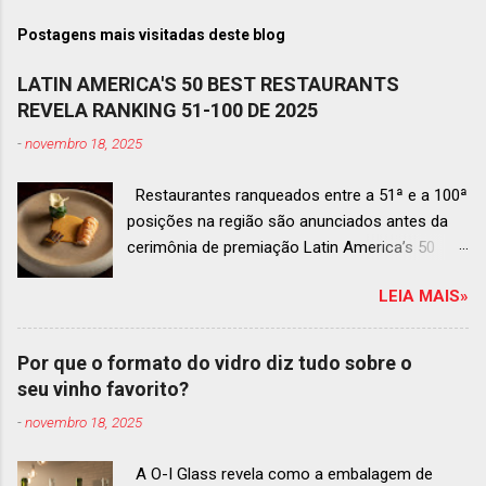
Postagens mais visitadas deste blog
LATIN AMERICA'S 50 BEST RESTAURANTS
REVELA RANKING 51-100 DE 2025
-
novembro 18, 2025
Restaurantes ranqueados entre a 51ª e a 100ª
posições na região são anunciados antes da
cerimônia de premiação Latin America’s 50
Best Restaurants 2025 , que acontecerá dia 2
LEIA MAIS»
de dezembro em Antígua, Guatemala
Prato do Origem, o brasileiro mais
bem ranqueado na lista estendida O Latin
Por que o formato do vidro diz tudo sobre o
America’s 50 Best Restaurants anunciou hoje a
seu vinho favorito?
lista estendida de estabelecimentos
-
novembro 18, 2025
ranqueados nas posições No.51 a No.100,em
celebração ao panorama vibrante e
A O-I Glass revela como a embalagem de
diversificado da gastronomia de toda a região.