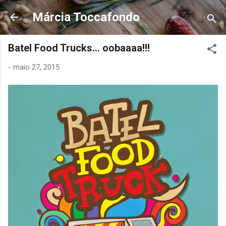
Pular para o conteúdo principal
Márcia Toccafondo
Batel Food Trucks... oobaaaa!!!
-
maio 27, 2015