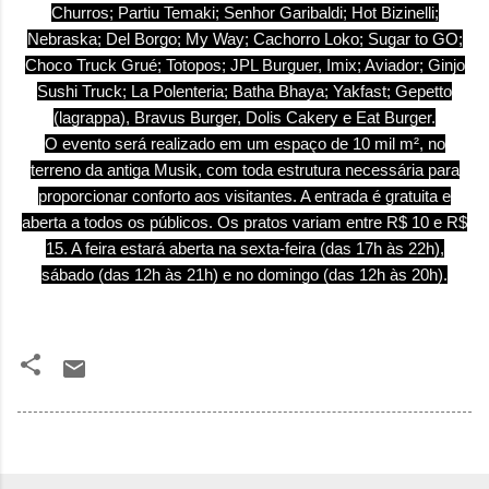
Churros; Partiu Temaki; Senhor Garibaldi; Hot Bizinelli;
Nebraska; Del Borgo; My Way; Cachorro Loko; Sugar to GO;
Choco Truck Grué; Totopos; JPL Burguer, Imix; Aviador; Ginjo
Sushi Truck; La Polenteria; Batha Bhaya; Yakfast; Gepetto
(lagrappa), Bravus Burger, Dolis Cakery e Eat Burger.
O evento será realizado em um espaço de 10 mil m², no
terreno da antiga Musik, com toda estrutura necessária para
proporcionar conforto aos visitantes. A entrada é gratuita e
aberta a todos os públicos. Os pratos variam entre R$ 10 e R$
15. A feira estará aberta na sexta-feira (das 17h às 22h),
sábado (das 12h às 21h) e no domingo (das 12h às 20h).