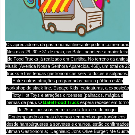
Os apreciadores da gastronomia itinerante podem comemorar.
Nos dias 29, 30 e 31 de maio, no Batel, acontece a maior feira
de Food Trucks já realizado em Curitiba. No terreno da antiga
Musik (Avenida Nossa Senhora Aparecida, 468), um total de 22
trucks e três tendas gastronômicas servirá doces e salgados.
Entre outras atrações programadas para o público estão
workshop de slack line, Espaço Kids, caricaturas, a exposição
Totty Hot Toys e atrações circenses (palhaços, mágica e
pernas de pau).
O
Batel Food Truck
espera receber em torno
de 25 mil pessoas entre a sexta-feira e o domingo.
Contemplando os mais diversos segmentos gastronômicos,
desde hambúrgueres a sorvetes e churros, estão confirmados
Altman Gastronomia; Dagniaux; Jons Olive Burger; Me Gusta